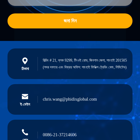
জমা দিন
বিল্ডিং # 21, ব্লক 9299, টিংওই রোড, জিনশান জেলা, সাংহাই 201505
(সদর দফতর এবং বিক্রয় অফিস: সাংহাই ফিডিক্স ট্রেডিং কোং, লিমিটেড)
ঠিকানা
chris.wang@phidixglobal.com
ই-মেইল
0086-21-37214606