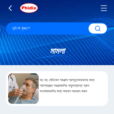
মামলা
বড় বড় মেডিকেল সরঞ্জাম প্রস্তুতকারকদের জন্য
শ্বাসযন্ত্রের সরঞ্জামগুলির বায়ুসংক্রান্ত দ্রুত
সংযোজকগুলির জন্য সমাধান সরবরাহ করুন