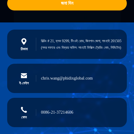
জমা দিন
বিল্ডিং # 21, ব্লক 9299, টিংওই রোড, জিনশান জেলা, সাংহাই 201505
(সদর দফতর এবং বিক্রয় অফিস: সাংহাই ফিডিক্স ট্রেডিং কোং, লিমিটেড)
ঠিকানা
chris.wang@phidixglobal.com
ই-মেইল
0086-21-37214606
ফোন