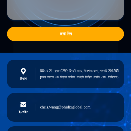
জমা দিন
বিল্ডিং # 21, ব্লক 9299, টিংওই রোড, জিনশান জেলা, সাংহাই 201505
(সদর দফতর এবং বিক্রয় অফিস: সাংহাই ফিডিক্স ট্রেডিং কোং, লিমিটেড)
ঠিকানা
chris.wang@phidixglobal.com
ই-মেইল