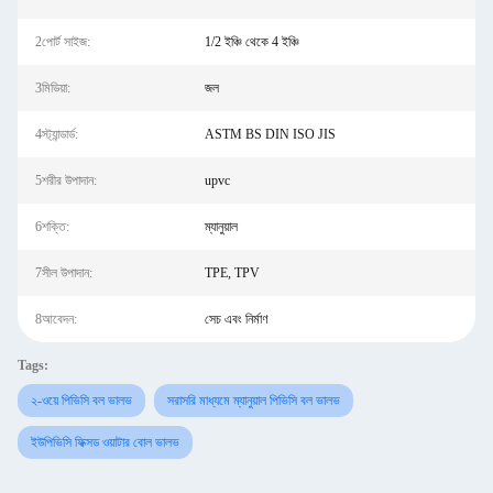
2পোর্ট সাইজ:
1/2 ইঞ্চি থেকে 4 ইঞ্চি
3মিডিয়া:
জল
4স্ট্যান্ডার্ড:
ASTM BS DIN ISO JIS
5শরীর উপাদান:
upvc
6শক্তি:
ম্যানুয়াল
7সীল উপাদান:
TPE, TPV
8আবেদন:
সেচ এবং নির্মাণ
Tags:
২-ওয়ে পিভিসি বল ভালভ
সরাসরি মাধ্যমে ম্যানুয়াল পিভিসি বল ভালভ
ইউপিভিসি ফিক্সড ওয়াটার বোল ভালভ