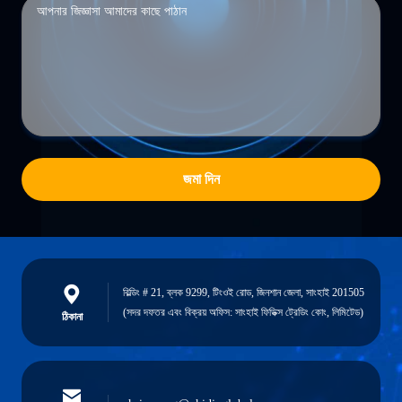
জমা দিন
বিল্ডিং # 21, ব্লক 9299, টিংওই রোড, জিনশান জেলা, সাংহাই 201505
(সদর দফতর এবং বিক্রয় অফিস: সাংহাই ফিডিক্স ট্রেডিং কোং, লিমিটেড)
ঠিকানা