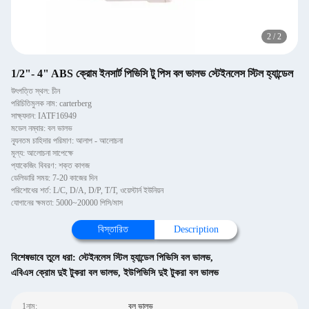
2
/
2
1/2"- 4" ABS ক্রোম ইনসার্ট পিভিসি টু পিস বল ভালভ স্টেইনলেস স্টিল হ্যান্ডেল
উৎপত্তি স্থল: চীন
পরিচিতিমুলক নাম: carterberg
সাক্ষ্যদান: IATF16949
মডেল নম্বার: বল ভালভ
ন্যূনতম চাহিদার পরিমাণ: আলাপ - আলোচনা
মূল্য: আলোচনা সাপেক্ষে
প্যাকেজিং বিবরণ: শক্ত কাগজ
ডেলিভারি সময়: 7-20 কাজের দিন
পরিশোধের শর্ত: L/C, D/A, D/P, T/T, ওয়েস্টার্ন ইউনিয়ন
যোগানের ক্ষমতা: 5000~20000 পিসি/মাস
বিস্তারিত
Description
বিশেষভাবে তুলে ধরা:
স্টেইনলেস স্টিল হ্যান্ডেল পিভিসি বল ভালভ
,
এবিএস ক্রোম দুই টুকরা বল ভালভ
,
ইউপিভিসি দুই টুকরা বল ভালভ
1নাম:
বল ভালভ