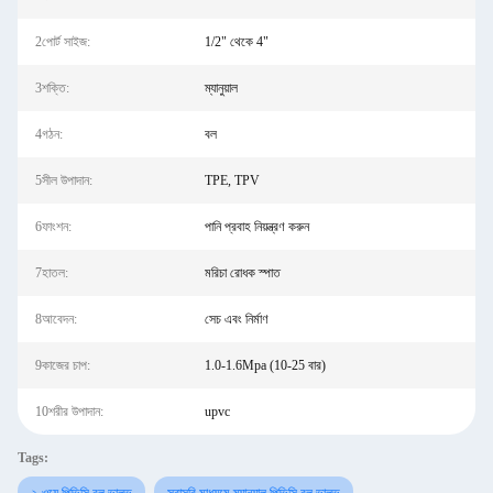
2পোর্ট সাইজ:
1/2" থেকে 4"
3শক্তি:
ম্যানুয়াল
4গঠন:
বল
5সীল উপাদান:
TPE, TPV
6ফাংশন:
পানি প্রবাহ নিয়ন্ত্রণ করুন
7হাতল:
মরিচা রোধক স্পাত
8আবেদন:
সেচ এবং নির্মাণ
9কাজের চাপ:
1.0-1.6Mpa (10-25 বার)
10শরীর উপাদান:
upvc
Tags: