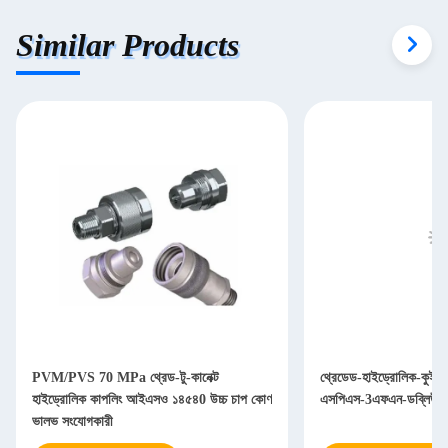
Similar Products
PVM/PVS 70 MPa থ্রেড-টু-কানেক্ট
থ্রেডেড-হাইড্রোলিক-কুইক-
হাইড্রোলিক কাপলিং আইএসও ১৪৫৪0 উচ্চ চাপ কোণ
এসপিএস-3এফএন-ডব্লিউ
ভালভ সংযোগকারী