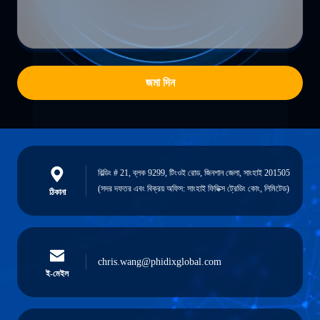
জমা দিন
বিল্ডিং # 21, ব্লক 9299, টিংওই রোড, জিনশান জেলা, সাংহাই 201505
(সদর দফতর এবং বিক্রয় অফিস: সাংহাই ফিডিক্স ট্রেডিং কোং, লিমিটেড)
ঠিকানা
chris.wang@phidixglobal.com
ই-মেইল