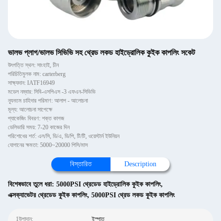
ভালভ প্লাগ/ভালভ সিভিভি সহ থ্রেড লকড হাইড্রোলিক কুইক কাপলিং সকেট
উৎপত্তি স্থল: সাংহাই, চীন
পরিচিতিমুলক নাম: carterberg
সাক্ষ্যদান: IATF16949
মডেল নম্বার: সিবি-এসপিএস -3 এফএন-সিভিভি
ন্যূনতম চাহিদার পরিমাণ: আলাপ - আলোচনা
মূল্য: আলোচনা সাপেক্ষে
প্যাকেজিং বিবরণ: শক্ত কাগজ
ডেলিভারি সময়: 7-20 কাজের দিন
পরিশোধের শর্ত: এল/সি, ডি/এ, ডি/পি, টি/টি, ওয়েস্টার্ন ইউনিয়ন
যোগানের ক্ষমতা: 5000~20000 পিসি/মাস
বিস্তারিত
Description
বিশেষভাবে তুলে ধরা:
5000PSI থ্রেডেড হাইড্রোলিক কুইক কাপলিং
,
এক্সক্যাভেটর থ্রেডেড কুইক কাপলিং
,
5000PSI থ্রেড লকড কুইক কাপলিং
1উপাদান:
ইস্পাত