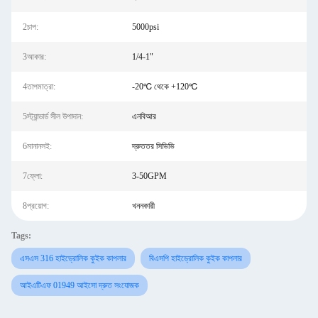
2চাপ:
5000psi
3আকার:
1/4-1"
4তাপমাত্রা:
-20℃ থেকে +120℃
5স্ট্যান্ডার্ড সীল উপাদান:
এনবিআর
6মানানসই:
দ্রুততর সিভিভি
7ফ্লো:
3-50GPM
8প্রয়োগ:
খননকারী
Tags:
এসএস 316 হাইড্রোলিক কুইক কাপলার
বিএসপি হাইড্রোলিক কুইক কাপলার
আইএটিএফ 01949 আইসো দ্রুত সংযোজক