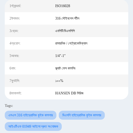
1স্ট্যান্ডার্ড:
ISO16028
2উপাদান:
316 স্টেইনলেস স্টীল
3থ্রেড:
এনপিটি/বিএসপিপি
4প্রয়োগ:
রাসায়নিক / পেট্রোকেমিক্যাল
5আকার:
1/4"-1"
6নাম:
ফ্ল্যাট ফেস কাপলিং
7ক্যুইসি:
১০০%
8মানানসই:
HANSEN DB সিরিজ
Tags:
এসএস 316 হাইড্রোলিক কুইক কাপলার
বিএসপি হাইড্রোলিক কুইক কাপলার
আইএটিএফ 01949 আইসো দ্রুত সংযোজক