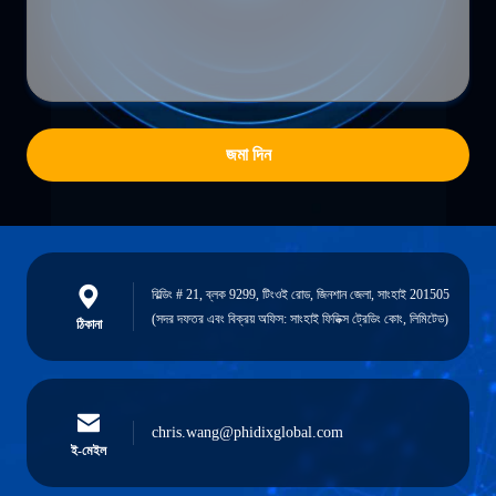
জমা দিন
বিল্ডিং # 21, ব্লক 9299, টিংওই রোড, জিনশান জেলা, সাংহাই 201505
(সদর দফতর এবং বিক্রয় অফিস: সাংহাই ফিডিক্স ট্রেডিং কোং, লিমিটেড)
ঠিকানা
chris.wang@phidixglobal.com
ই-মেইল