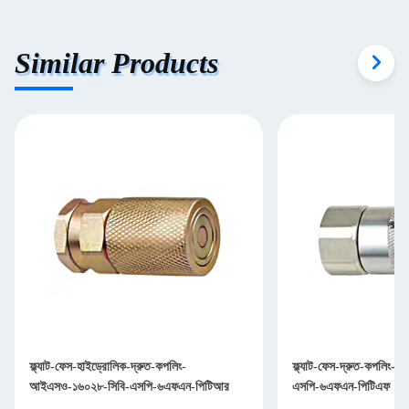
Similar Products
ফ্ল্যাট-ফেস-হাইড্রোলিক-দ্রুত-কপলিং-
ফ্ল্যাট-ফেস-দ্রুত-কপলিং
আইএসও-১৬০২৮-সিবি-এসপি-৬এফএন-পিটিআর
এসপি-৬এফএন-পিটিএফ