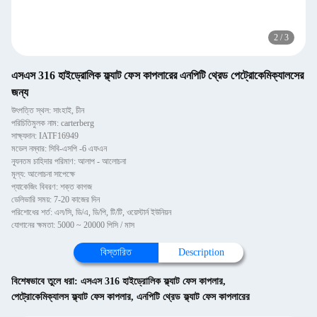
2
/
3
এসএস 316 হাইড্রোলিক ফ্ল্যাট ফেস কাপলারের এনপিটি থ্রেড পেট্রোকেমিক্যালসের
জন্য
উৎপত্তি স্থল: সাংহাই, চীন
পরিচিতিমুলক নাম: carterberg
সাক্ষ্যদান: IATF16949
মডেল নম্বার: সিবি-এসপি -6 এফএন
ন্যূনতম চাহিদার পরিমাণ: আলাপ - আলোচনা
মূল্য: আলোচনা সাপেক্ষে
প্যাকেজিং বিবরণ: শক্ত কাগজ
ডেলিভারি সময়: 7-20 কাজের দিন
পরিশোধের শর্ত: এল/সি, ডি/এ, ডি/পি, টি/টি, ওয়েস্টার্ন ইউনিয়ন
যোগানের ক্ষমতা: 5000 ~ 20000 পিসি / মাস
বিস্তারিত
Description
বিশেষভাবে তুলে ধরা:
এসএস 316 হাইড্রোলিক ফ্ল্যাট ফেস কাপলার
,
পেট্রোকেমিক্যালস ফ্ল্যাট ফেস কাপলার
,
এনপিটি থ্রেড ফ্ল্যাট ফেস কাপলারের