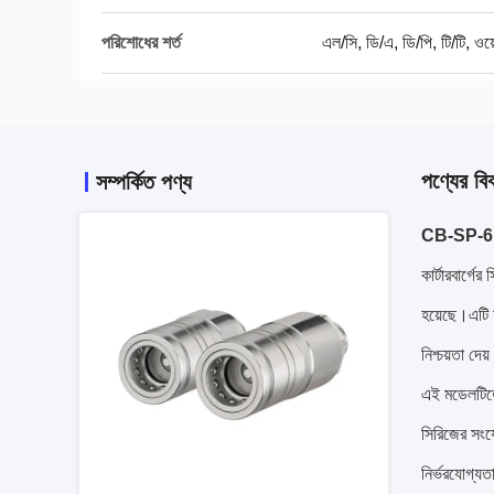
পরিশোধের শর্ত
এল/সি, ডি/এ, ডি/পি, টি/টি, ওয়ে
পণ্যের বি
সম্পর্কিত পণ্য
CB-SP-6FN-P
কার্টারবার্গ
হয়েছে।এটি 
নিশ্চয়তা দেয
এই মডেলটিতে
সিরিজের সংযো
নির্ভরযোগ্য