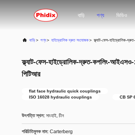
বাড়ি
পণ্য
ভিডিও
বাড়ি
>
পণ্য
>
হাইড্রোলিক দ্রুত সংযোজক
>
ফ্ল্যাট-ফেস-হাইড্রোলিক-দ
ফ্ল্যাট-ফেস-হাইড্রোলিক-দ্রুত-কপলিং-আইএস
পিটিআর
flat face hydraulic quick couplings
ISO 16028 hydraulic couplings
CB SP 
উৎপত্তি স্থল:
সাংহাই, চীন
পরিচিতিমুলক নাম:
Carterberg