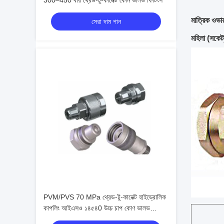
300–450 বার থ্রেড-টু-কানেক্ট কোন ভালভ ফিটিংস
মাত্রিক ওভা
সেরা দাম পান
মহিলা (সকেট
PVM/PVS 70 MPa থ্রেড-টু-কানেক্ট হাইড্রোলিক
কাপলিং আইএসও ১৪৫৪0 উচ্চ চাপ কোণ ভালভ
সংযোগকারী