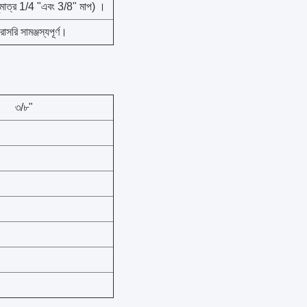
ধুমাত্র 1/4 "এবং 3/8" মাপ) ।
াসরি সামঞ্জস্যপূর্ণ।
৩/৮"