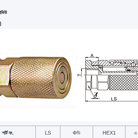
রভিউ
)
পার্ট নং.
LS
Φ
ডি
HEX1
এ