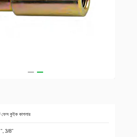
যাট ফেস কুইক কাপলার
 ", 3/8"