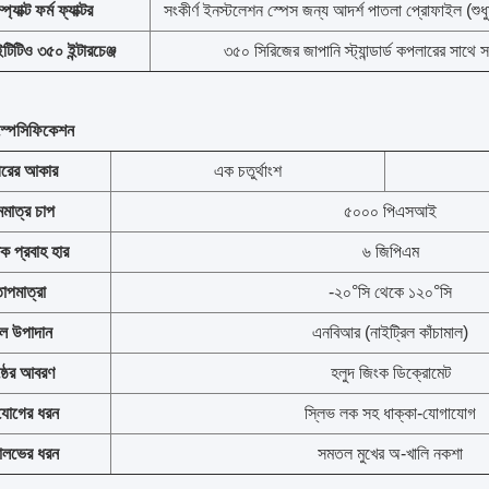
প্যাক্ট ফর্ম ফ্যাক্টর
সংকীর্ণ ইনস্টলেশন স্পেস জন্য আদর্শ পাতলা প্রোফাইল (শু
টিও ৩৫০ ইন্টারচেঞ্জ
৩৫০ সিরিজের জাপানি স্ট্যান্ডার্ড কপলারের সাথে সর
স্পেসিফিকেশন
ীরের আকার
এক চতুর্থাংশ
মমাত্র চাপ
৫০০০ পিএসআই
ধিক প্রবাহ হার
৬ জিপিএম
াপমাত্রা
-২০°সি থেকে ১২০°সি
ল উপাদান
এনবিআর (নাইট্রিল কাঁচামাল)
ষ্ঠের আবরণ
হলুদ জিংক ডিক্রোমেট
যোগের ধরন
স্লিভ লক সহ ধাক্কা-যোগাযোগ
যালভের ধরন
সমতল মুখের অ-খালি নকশা