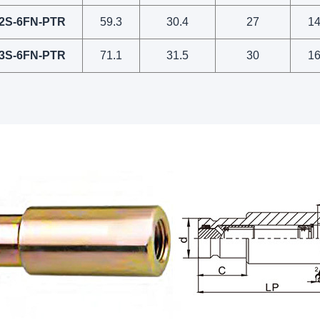
2S-6FN-PTR
59.3
30.4
27
1
3S-6FN-PTR
71.1
31.5
30
1