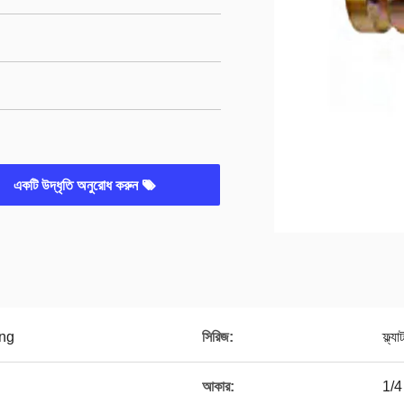
একটি উদ্ধৃতি অনুরোধ করুন
ing
সিরিজ:
ফ্ল্
আকার:
1/4