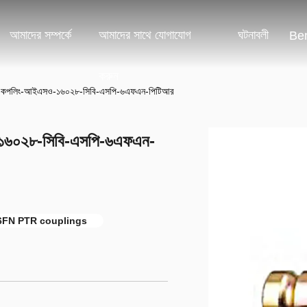
আমাদের সম্পর্কে
আমাদের সাথে যোগাযোগ
ঘটনাবলী
Ben
করুন
্রুত-কপলিং-আইএসও-১৬০২৮-সিবি-এসপি-৬এফএন-পিটিআর
ও-১৬০২৮-সিবি-এসপি-৬এফএন-
6FN PTR couplings