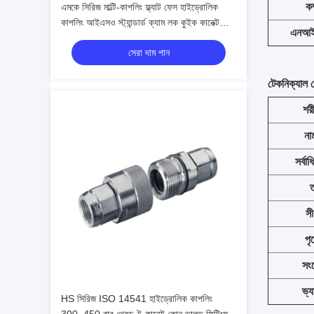
কম্
এমকে সিরিজ মাল্টি-কাপলিং ফ্ল্যাট ফেস হাইড্রোলিক
কাপলিং আইএসও স্ট্যান্ডার্ড ক্যাম লক কুইক কানেক্ট
এনআইটি
সিস্টেম
সেরা দাম পান
টেকনিক্যাল 
শর
না
সর্বা
ত
সী
পৃ
সং
ভ্
HS সিরিজ ISO 14541 হাইড্রোলিক কাপলিং