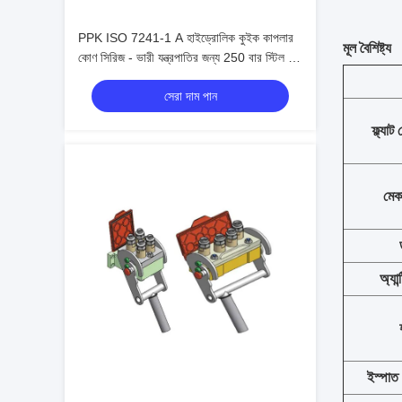
PPK ISO 7241-1 A হাইড্রোলিক কুইক কাপলার
মূল বৈশিষ্ট্য
কোণ সিরিজ - ভারী যন্ত্রপাতির জন্য 250 বার স্টিল বল
লকিং
সেরা দাম পান
ফ্ল্যা
মেক
অ্যান
ইস্পাত 