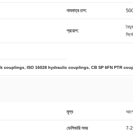
নামমাত্র চাপ:
50
বৈদ্
প্রয়োগ:
সিস্ট
,
,
ick couplings
ISO 16028 hydraulic couplings
CB SP 6FN PTR coup
মূল্য
আলোচ
ডেলিভারি সময়
7-2