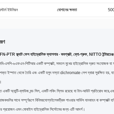
স্টার্ন ইউনিয়ন
যোগানের ক্ষমতা
500
বরণ
TR ফ্ল্যাট ফেস হাইড্রোলিক ক্যাপলার ∙ কমপ্যাক্ট, ব্লো-প্রুফ, NITTO ইন্টারচেঞ্জ
ের সিবি-এসপি-৬এফএন-পিটিআর একটি কম্প্যাক্ট, সমতল মুখের হাইড্রোলিক দ্রুত সংযোজক যা স
শক্ত ইস্পাত থেকে তৈরি এবং একটি হলুদ দস্তা dichromate লেপ দ্বারা সুরক্ষিত হয়, যা হ
়।
 একটি অ্যান্টি-ব্লাউজ বন্ড সিল, একটি লকিং স্লিভ রয়েছে যা টান-আউট প্রতিরোধ করে,
জকগুলির সাথে সম্পূর্ণরূপে বিনিময়যোগ্যইলেকট্রিক পাওয়ার সার্ভিস যানবাহন বা কম্প্যাক্ট
তার প্রয়োজন এমন মোবাইল হাইড্রোলিক সিস্টেমের জন্য এটি আদর্শ।