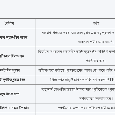
বৈশিষ্ট্য
বর্ণনা
সংযোগ বিচ্ছিন্ন করার সময় তরল হ্রাস এবং বায়ু প্রবেশকে
ট ফেস অ্যান্ট-লিপ ভালভ
অপারেশনগুলির জন্য আদর্শ।
ডিভাইস অপারেশন চলাকালীন দুর্ঘটনাক্রমে টান-আউট বা কম্প
ানিক্যাল স্লিভ লক
প্রতিরোধ করে।
ডাস্ট সিল সুরক্ষা
বাহ্যিক হাতা কাঠামো ধ্বংসাবশেষের প্রবেশ রোধ করে, লকিং প
্টি-ব্লাউজ বন্ডড সিল
সিলিং ক্ষতি ছাড়াই চাপ চাপ পরিচালনা করতে P
স্ট্যান্ডার্ড লেপগুলির তুলনায় উন্নত জারা প্রতিরোধের প্র
হলুদ জিংক লেপ
সনাক্তকরণ সরবরাহ করে।
নির্মাণ + শক্ত উপাদান
পোর্টেবল বা কম্পন প্রবণ পরিবেশে যান্ত্রিক স্