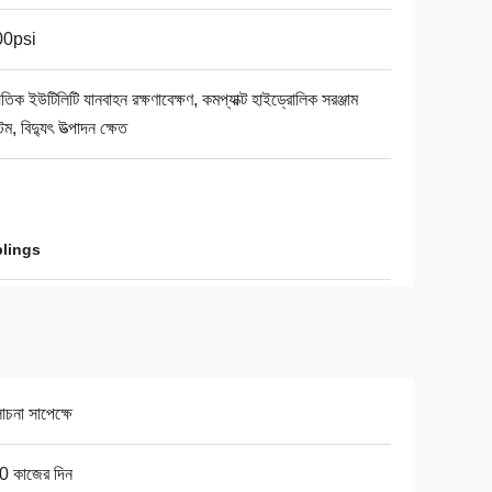
00psi
যুতিক ইউটিলিটি যানবাহন রক্ষণাবেক্ষণ, কমপ্যাক্ট হাইড্রোলিক সরঞ্জাম
েম, বিদ্যুৎ উত্পাদন ক্ষেত
lings
না সাপেক্ষে
0 কাজের দিন