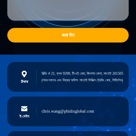
জমা দিন
বিল্ডিং # 21, ব্লক 9299, টিংওই রোড, জিনশান জেলা, সাংহাই 201505
(সদর দফতর এবং বিক্রয় অফিস: সাংহাই ফিডিক্স ট্রেডিং কোং, লিমিটেড)
ঠিকানা
chris.wang@phidixglobal.com
ই-মেইল