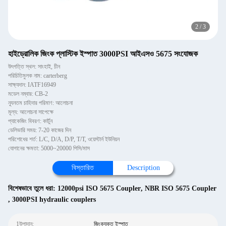
2
/
3
হাইড্রোলিক জিংক প্লাস্টিক ইস্পাত 3000PSI আইএসও 5675 সংযোজক
উৎপত্তি স্থল: সাংহাই, চীন
পরিচিতিমুলক নাম: carterberg
সাক্ষ্যদান: IATF16949
মডেল নম্বার: CB-2
ন্যূনতম চাহিদার পরিমাণ: আলোচনা
মূল্য: আলোচনা সাপেক্ষে
প্যাকেজিং বিবরণ: কার্টুন
ডেলিভারি সময়: 7-20 কাজের দিন
পরিশোধের শর্ত: L/C, D/A, D/P, T/T, ওয়েস্টার্ন ইউনিয়ন
যোগানের ক্ষমতা: 5000~20000 পিসি/মাস
বিস্তারিত
Description
বিশেষভাবে তুলে ধরা:
12000psi ISO 5675 Coupler
,
NBR ISO 5675 Coupler
,
3000PSI hydraulic couplers
1উপাদান:
জিংকযুক্ত ইস্পাত