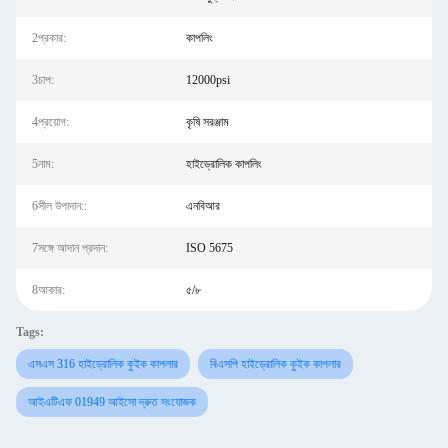
2প্রকার:
কাপলিং
3চাপ:
12000psi
4প্রয়োগ:
কৃষি সরঞ্জাম
5নাম:
হাইড্রোলিক কাপলিং
6সীল উপাদান::
এনবিআর
7সঙ্গে আদান প্রদান:
ISO 5675
8আকার:
৫/৮
Tags:
এসএস 316 হাইড্রোলিক কুইক কাপলার
বিএসপি হাইড্রোলিক কুইক কাপলার
আইএটিএফ 01949 আইসো দ্রুত সংযোজক