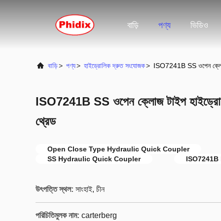
বাড়ি
পণ্য
ভিডিও
বাড়ি
>
পণ্য
>
হাইড্রোলিক দ্রুত সংযোজক
>
ISO7241B SS ওপেন ক্লোজ 
ISO7241B SS ওপেন ক্লোজ টাইপ হাইড্রোল
থ্রেড
Open Close Type Hydraulic Quick Coupler
SS Hydraulic Quick Coupler
ISO7241B 
উৎপত্তি স্থল:
সাংহাই, চীন
পরিচিতিমুলক নাম:
carterberg