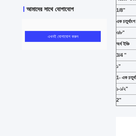
আমাদের সাথে যোগাযোগ
1/
8
"
এক চতুর্থাংশ
৩/৮"
এখনই যোগাযোগ করুন
অর্ধ ইঞ্চি
3/4 "
১"
1
- এক চতুর্থ
১-১/২
"
2
"