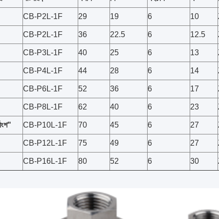
CB-P2L-1F
29
19
6
10
CB-P2L-1F
36
22.5
6
12.5
CB-P3L-1F
40
25
6
13
CB-P4L-1F
44
28
6
14
CB-P6L-1F
52
36
6
17
CB-P8L-1F
62
40
6
23
াংশ
"
CB-P10L-1F
70
45
6
27
CB-P12L-1F
75
49
6
27
CB-P16L-1F
80
52
6
30