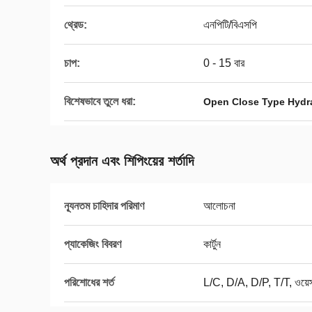
থ্রেড:
এনপিটি/বিএসপি
চাপ:
0 - 15 বার
বিশেষভাবে তুলে ধরা:
Open Close Type Hydra
অর্থ প্রদান এবং শিপিংয়ের শর্তাদি
ন্যূনতম চাহিদার পরিমাণ
আলোচনা
প্যাকেজিং বিবরণ
কার্টুন
পরিশোধের শর্ত
L/C, D/A, D/P, T/T, ওয়েস্ট