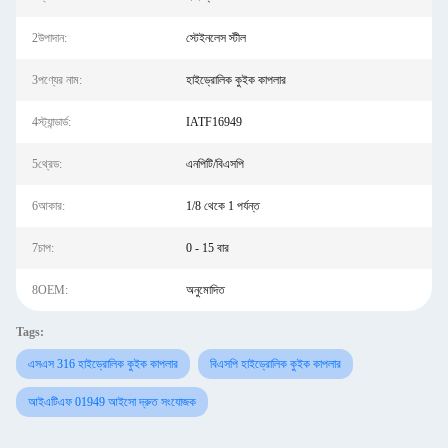
2উপাদান:
স্টেইনলেস স্টীল
3পণ্যের নাম:
হাইড্রোলিক কুইক কাপলার
4স্ট্যান্ডার্ড:
IATF16949
5থ্রেড:
এনপিটি/বিএসপি
6আকার:
1/8 থেকে 1 পর্যন্ত
7চাপ:
0 - 15 বার
8OEM:
অনুমোদিত
Tags:
এসএস 316 হাইড্রোলিক কুইক কাপলার
বিএসপি হাইড্রোলিক কুইক কাপলার
আইএটিএফ 01949 আইসো দ্রুত সংযোজক