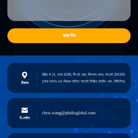
জমা দিন
বিল্ডিং # 21, ব্লক 9299, টিংওই রোড, জিনশান জেলা, সাংহাই 201505
(সদর দফতর এবং বিক্রয় অফিস: সাংহাই ফিডিক্স ট্রেডিং কোং, লিমিটেড)
ঠিকানা
chris.wang@phidixglobal.com
ই-মেইল