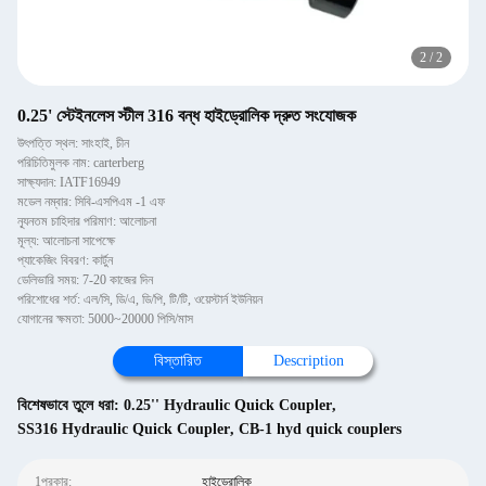
2
/
2
0.25' স্টেইনলেস স্টীল 316 বন্ধ হাইড্রোলিক দ্রুত সংযোজক
উৎপত্তি স্থল: সাংহাই, চীন
পরিচিতিমুলক নাম: carterberg
সাক্ষ্যদান: IATF16949
মডেল নম্বার: সিবি-এসপিএম -1 এফ
ন্যূনতম চাহিদার পরিমাণ: আলোচনা
মূল্য: আলোচনা সাপেক্ষে
প্যাকেজিং বিবরণ: কার্টুন
ডেলিভারি সময়: 7-20 কাজের দিন
পরিশোধের শর্ত: এল/সি, ডি/এ, ডি/পি, টি/টি, ওয়েস্টার্ন ইউনিয়ন
যোগানের ক্ষমতা: 5000~20000 পিসি/মাস
বিস্তারিত
Description
বিশেষভাবে তুলে ধরা:
0.25'' Hydraulic Quick Coupler
,
SS316 Hydraulic Quick Coupler
,
CB-1 hyd quick couplers
1প্রকার:
হাইড্রোলিক