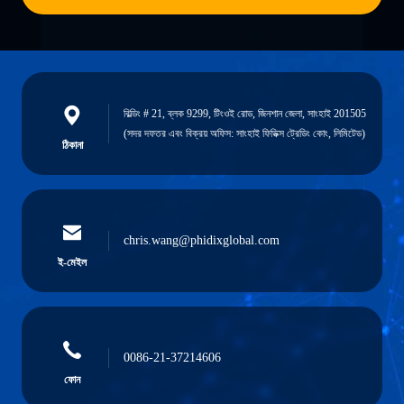
বিল্ডিং # 21, ব্লক 9299, টিংওই রোড, জিনশান জেলা, সাংহাই 201505
(সদর দফতর এবং বিক্রয় অফিস: সাংহাই ফিডিক্স ট্রেডিং কোং, লিমিটেড)
ঠিকানা
chris.wang@phidixglobal.com
ই-মেইল
0086-21-37214606
ফোন