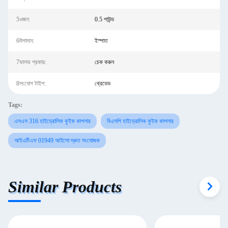
5ওজন:
0.5 পাউন্ড
6উপাদান:
ইস্পাত
7ভালভ প্রকার:
চেক করুন
8সংযোগ টাইপ:
থ্রেডেড
Tags:
এসএস 316 হাইড্রোলিক কুইক কাপলার
বিএসপি হাইড্রোলিক কুইক কাপলার
আইএটিএফ 01949 আইসো দ্রুত সংযোজক
Similar Products