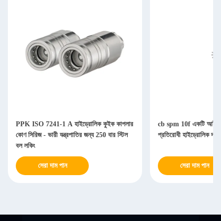
PPK ISO 7241-1 A হাইড্রোলিক কুইক কাপলার
cb spm 10f একটি আইএস
কোণ সিরিজ - ভারী যন্ত্রপাতির জন্য 250 বার স্টিল
প্রতিরোধী হাইড্রোলিক দ্র
বল লকিং
সেরা দাম পান
সেরা দাম পান