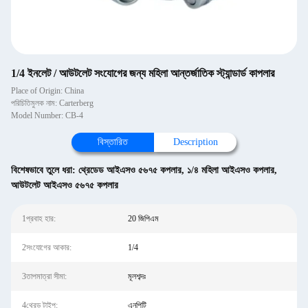
1/4 ইনলেট / আউটলেট সংযোগের জন্য মহিলা আন্তর্জাতিক স্ট্যান্ডার্ড কাপলার
Place of Origin: China
পরিচিতিমুলক নাম: Carterberg
Model Number: CB-4
বিস্তারিত
Description
বিশেষভাবে তুলে ধরা:
থ্রেডেড আইএসও ৫৬৭৫ কপলার
,
১/৪ মহিলা আইএসও কপলার
,
আউটলেট আইএসও ৫৬৭৫ কপলার
1প্রবাহ হার:
20 জিপিএম
2সংযোগের আকার:
1/4
3তাপমাত্রা সীমা:
মূলশব্দঃ
4থ্রেড টাইপ:
এনপিটি