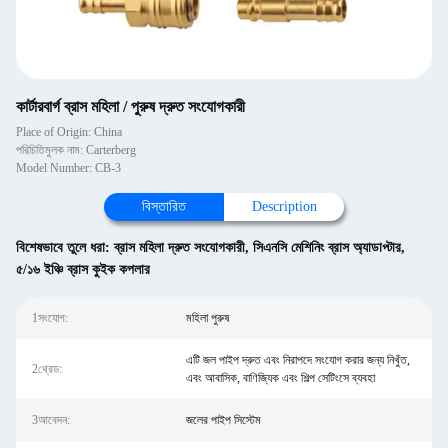
কার্টারবার্গ ব্রাস মহিলা / পুরুষ দ্রুত সংযোগকারী
Place of Origin: China
পরিচিতিমুলক নাম: Carterberg
Model Number: CB-3
বিস্তারিত
Description
বিশেষভাবে তুলে ধরা:
ব্রাস মহিলা দ্রুত সংযোগকারী
,
সিএনসি মেশিনিং ব্রাস অ্যাডাপ্টার
,
৫/১৬ ইঞ্চি ব্রাস কুইক কপলার
1সংযোগ:
মহিলা পুরুষ
এটি জল পাইপ দ্রুত এবং নিরাপদে সংযোগ করার জন্য নিখুঁত,
2থ্রেড:
এবং আবাসিক, বাণিজ্যিক এবং শিল্প সেটিংসে ব্যবহা
3আবেদন:
জলের পাইপ সিস্টেম