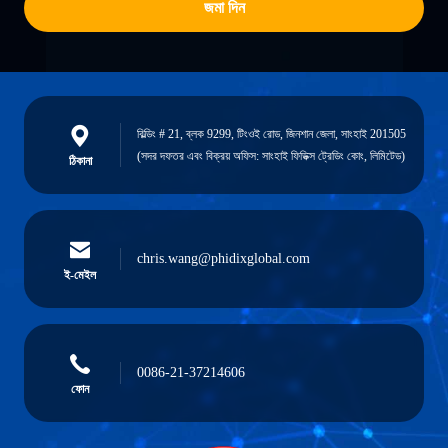
জমা দিন
বিল্ডিং # 21, ব্লক 9299, টিংওই রোড, জিনশান জেলা, সাংহাই 201505
(সদর দফতর এবং বিক্রয় অফিস: সাংহাই ফিডিক্স ট্রেডিং কোং, লিমিটেড)
ঠিকানা
chris.wang@phidixglobal.com
ই-মেইল
0086-21-37214606
ফোন