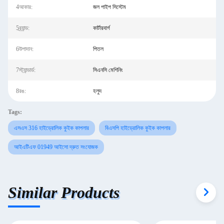
4আকার:
জল পাইপ সিস্টেম
5ব্র্যান্ড:
কার্টারবার্গ
6উপাদান:
পিতল
7স্ট্যান্ডার্ড:
সিএনসি মেশিনিং
8রঙ:
হলুদ
Tags:
এসএস 316 হাইড্রোলিক কুইক কাপলার
বিএসপি হাইড্রোলিক কুইক কাপলার
আইএটিএফ 01949 আইসো দ্রুত সংযোজক
Similar Products