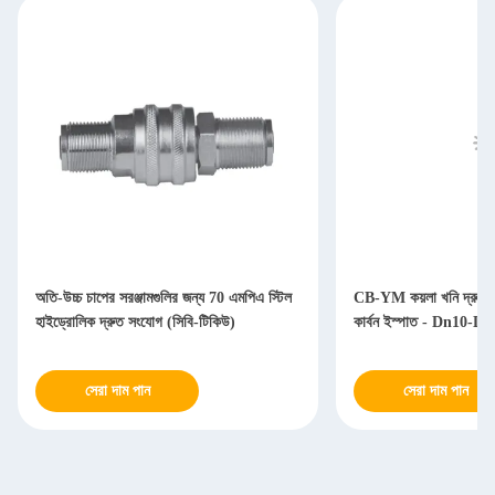
অতি-উচ্চ চাপের সরঞ্জামগুলির জন্য 70 এমপিএ স্টিল
CB-YM কয়লা খনি দ্রুত স
হাইড্রোলিক দ্রুত সংযোগ (সিবি-টিকিউ)
কার্বন ইস্পাত - Dn10-Dn
সেরা দাম পান
সেরা দাম পান