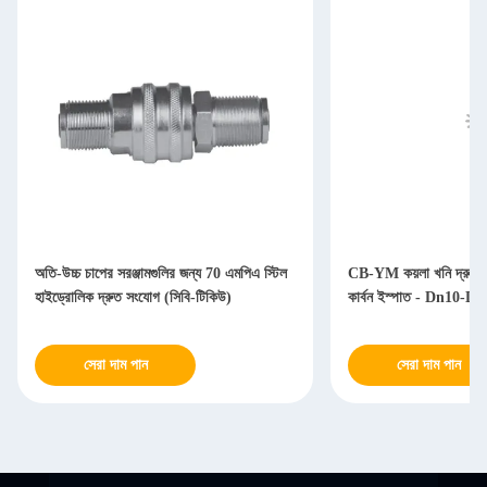
অতি-উচ্চ চাপের সরঞ্জামগুলির জন্য 70 এমপিএ স্টিল
CB-YM কয়লা খনি দ্রুত স
হাইড্রোলিক দ্রুত সংযোগ (সিবি-টিকিউ)
কার্বন ইস্পাত - Dn10-Dn
সেরা দাম পান
সেরা দাম পান