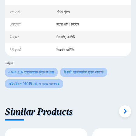
5সংযোগ:
মহিলা পুরুষ
6আবেদন:
জলের পাইপ সিস্টেম
7থ্রেড:
বিএসপি, এনপিটি
8স্ট্যান্ডার্ড:
সিএনসি মেশিনিং
Tags:
এসএস 316 হাইড্রোলিক কুইক কাপলার
বিএসপি হাইড্রোলিক কুইক কাপলার
আইএটিএফ 01949 আইসো দ্রুত সংযোজক
Similar Products