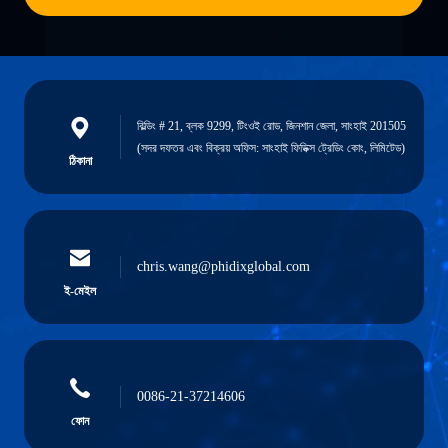
বিল্ডিং # 21, ব্লক 9299, টিংওই রোড, জিনশান জেলা, সাংহাই 201505
(সদর দফতর এবং বিক্রয় অফিস: সাংহাই ফিডিক্স ট্রেডিং কোং, লিমিটেড)
ঠিকানা
chris.wang@phidixglobal.com
ই-মেইল
0086-21-37214606
ফোন