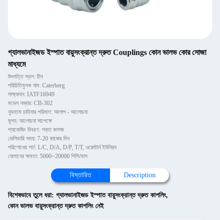
গ্যালভানাইজড ইস্পাত বায়ুসংক্রান্ত দ্রুত Couplings কোন ভালভ কোর সোজা
মাধ্যমে
উৎপত্তি স্থল: চীন
পরিচিতিমুলক নাম: Caterberg
সাক্ষ্যদান: IATF16949
মডেল নম্বার: CB-302
ন্যূনতম চাহিদার পরিমাণ: আলাপ - আলোচনা
মূল্য: আলোচনা সাপেক্ষে
প্যাকেজিং বিবরণ: শক্ত কাগজ
ডেলিভারি সময়: 7-20 কাজের দিন
পরিশোধের শর্ত: L/C, D/A, D/P, T/T, ওয়েস্টার্ন ইউনিয়ন
যোগানের ক্ষমতা: 5000~20000 পিসি/মাস
বিস্তারিত
Description
বিশেষভাবে তুলে ধরা:
গ্যালভানাইজড ইস্পাত বায়ুসংক্রান্ত দ্রুত কাপলিং
,
কোন ভালভ বায়ুসংক্রান্ত দ্রুত কাপলিং নেই