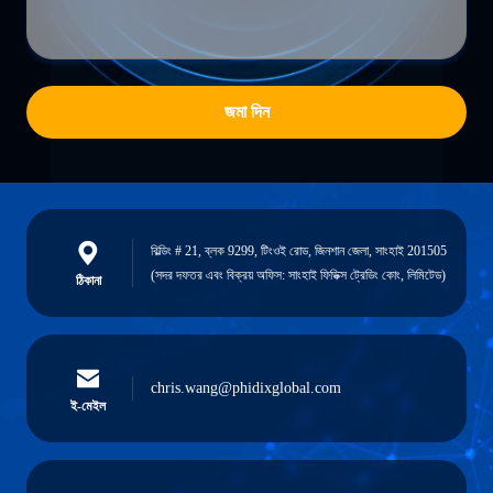
জমা দিন
বিল্ডিং # 21, ব্লক 9299, টিংওই রোড, জিনশান জেলা, সাংহাই 201505
(সদর দফতর এবং বিক্রয় অফিস: সাংহাই ফিডিক্স ট্রেডিং কোং, লিমিটেড)
ঠিকানা
chris.wang@phidixglobal.com
ই-মেইল