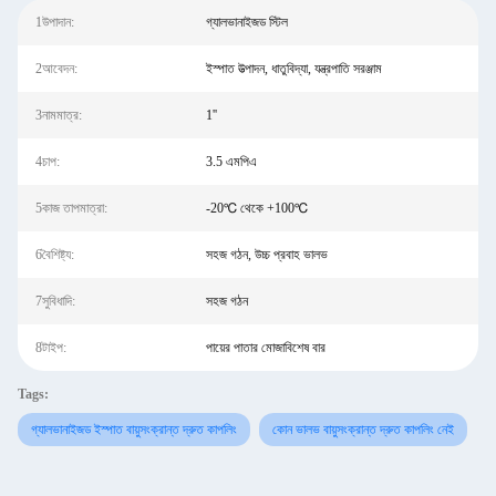
1উপাদান:
গ্যালভানাইজড স্টিল
2আবেদন:
ইস্পাত উত্পাদন, ধাতুবিদ্যা, যন্ত্রপাতি সরঞ্জাম
3নামমাত্র:
1''
4চাপ:
3.5 এমপিএ
5কাজ তাপমাত্রা:
-20℃ থেকে +100℃
6বৈশিষ্ট্য:
সহজ গঠন, উচ্চ প্রবাহ ভালভ
7সুবিধাদি:
সহজ গঠন
8টাইপ:
পায়ের পাতার মোজাবিশেষ বার
Tags:
গ্যালভানাইজড ইস্পাত বায়ুসংক্রান্ত দ্রুত কাপলিং
কোন ভালভ বায়ুসংক্রান্ত দ্রুত কাপলিং নেই