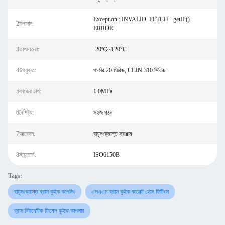
Exception : INVALID_FETCH - getIP()
2উপাদান:
ERROR
3তাপমাত্রা:
-20℃~120°C
4উপযুক্ত:
পার্কার 20 সিরিজ, CEJN 310 সিরিজ
5কাজের চাপ:
1.0MPa
6বৈশিষ্ট্য:
সহজ গঠন
7আবেদন:
বায়ুসংক্রান্ত সরঞ্জাম
8স্ট্যান্ডার্ড:
ISO6150B
Tags:
বায়ুসংক্রান্ত ব্রাস কুইক কাপলিং
এলএএম ব্রাস কুইক কানেক্ট হোস ফিটিংস
ব্রাস নিউমেটিক ফিমেল কুইক কাপলার