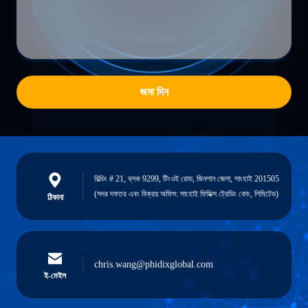
জমা দিন
বিল্ডিং # 21, ব্লক 9299, টিংওই রোড, জিনশান জেলা, সাংহাই 201505
(সদর দফতর এবং বিক্রয় অফিস: সাংহাই ফিডিক্স ট্রেডিং কোং, লিমিটেড)
ঠিকানা
chris.wang@phidixglobal.com
ই-মেইল