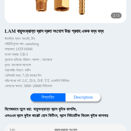
2
/
3
LAM বায়ুসংক্রান্ত ব্রাস দ্রুত সংযোগ উচ্চ প্রবাহ একক বন্ধ বন্ধ
উৎপত্তি স্থল: সাংহাই, চীন
পরিচিতিমুলক নাম: carterberg
সাক্ষ্যদান: IATF16949
মডেল নম্বার: CB-3
ন্যূনতম চাহিদার পরিমাণ: আলাপ - আলোচনা
মূল্য: আলোচনা সাপেক্ষে
প্যাকেজিং বিবরণ: কার্টন
ডেলিভারি সময়: 7-20 কাজের দিন
পরিশোধের শর্ত: L/C, D/A, D/P, T/T, ওয়েস্টার্ন ইউনিয়ন
যোগানের ক্ষমতা: 5000~20000 পিসি/মাস
বিস্তারিত
Description
বিশেষভাবে তুলে ধরা:
বায়ুসংক্রান্ত ব্রাস কুইক কাপলিং
,
এলএএম ব্রাস কুইক কানেক্ট হোস ফিটিংস
,
ব্রাস নিউমেটিক ফিমেল কুইক কাপলার
1নাম:
বায়ুসংক্রান্ত সংযোগ