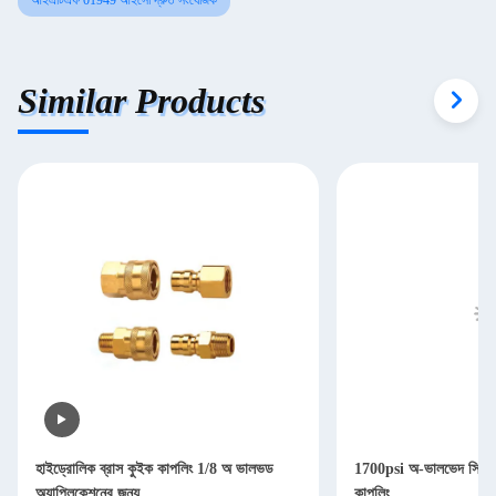
আইএটিএফ 01949 আইসো দ্রুত সংযোজক
Similar Products
হাইড্রোলিক ব্রাস কুইক কাপলিং 1/8 অ ভালভড
1700psi অ-ভালভেদ সিরিজ ব
অ্যাপ্লিকেশনের জন্য
কাপলিং