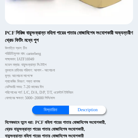
PCF সিরিজ বায়ুসংক্রান্ত মহিলা পায়ের পাতার মোজাবিশেষ সংযোগকারী অভ্যন্তরীণ
থ্রেড ফিটিং মধ্যে পুশ
উৎপত্তি স্থল: চীন
পরিচিতিমুলক নাম: carterberg
সাক্ষ্যদান: IATF16949
মডেল নম্বার: বায়ুসংক্রান্ত সি-টাইপ
ন্যূনতম চাহিদার পরিমাণ: আলাপ - আলোচনা
মূল্য: আলোচনা সাপেক্ষে
প্যাকেজিং বিবরণ: শক্ত কাগজ
ডেলিভারি সময়: 7-20 কাজের দিন
পরিশোধের শর্ত: L/C, D/A, D/P, T/T, ওয়েস্টার্ন ইউনিয়ন
যোগানের ক্ষমতা: 5000~20000 পিসি/মাস
বিস্তারিত
Description
বিশেষভাবে তুলে ধরা:
PCF মহিলা পায়ের পাতার মোজাবিশেষ সংযোগকারী
,
থ্রেড বায়ুসংক্রান্ত পায়ের পাতার মোজাবিশেষ সংযোগকারী
,
বায়ুসংক্রান্ত মহিলা পায়ের পাতার মোজাবিশেষ সংযোগকারী