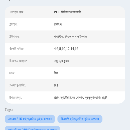
1পণ্যের নাম:
PCF সিরিজ সংযোগকারী
2টাইপ:
ফিটিংস
3উপাদান:
প্লাস্টিক, পিতল + খাদ ইস্পাত
4পোর্ট সাইজ:
4,6,8,10,12,14,16
5কাজের মাধ্যম:
বায়ু, ভ্যাকুয়াম
6রঙ:
নীল
7ওজন (কেজি):
0.1
8প্রযোজ্য:
বিল্ডিং ম্যাটেরিয়ালের দোকান, ম্যানুফ্যাকচারিং প্ল্যান্ট
Tags:
এসএস 316 হাইড্রোলিক কুইক কাপলার
বিএসপি হাইড্রোলিক কুইক কাপলার