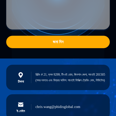
জমা দিন
বিল্ডিং # 21, ব্লক 9299, টিংওই রোড, জিনশান জেলা, সাংহাই 201505
(সদর দফতর এবং বিক্রয় অফিস: সাংহাই ফিডিক্স ট্রেডিং কোং, লিমিটেড)
ঠিকানা
chris.wang@phidixglobal.com
ই-মেইল