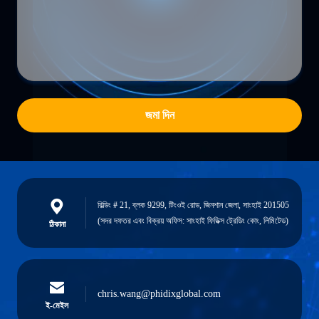
জমা দিন
বিল্ডিং # 21, ব্লক 9299, টিংওই রোড, জিনশান জেলা, সাংহাই 201505
(সদর দফতর এবং বিক্রয় অফিস: সাংহাই ফিডিক্স ট্রেডিং কোং, লিমিটেড)
ঠিকানা
chris.wang@phidixglobal.com
ই-মেইল