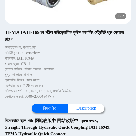
2
/
2
TEMA IATF16949 স্টীল হাইড্রোলিক কুইক কাপলিং স্ট্রেইট থ্রু ক্লোজ
টাইপ
উৎপত্তি স্থল: সাংহাই, চীন
পরিচিতিমুলক নাম: carterberg
সাক্ষ্যদান: IATF16949
মডেল নম্বার: CB-11
ন্যূনতম চাহিদার পরিমাণ: আলাপ - আলোচনা
মূল্য: আলোচনা সাপেক্ষে
প্যাকেজিং বিবরণ: শক্ত কাগজ
ডেলিভারি সময়: 7-20 কাজের দিন
পরিশোধের শর্ত: L/C, D/A, D/P, T/T, ওয়েস্টার্ন ইউনিয়ন
যোগানের ক্ষমতা: 5000~20000 পিসি/মাস
বিস্তারিত
Description
বিশেষভাবে তুলে ধরা:
网站改版中 网站改版中 openresty
,
Straight Through Hydraulic Quick Coupling IATF16949
,
TEMA Hydraulic Quick Connect