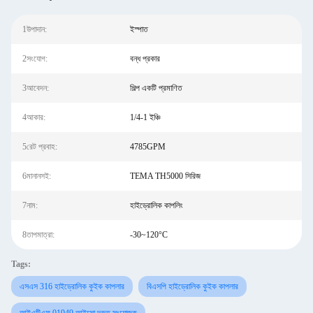
1উপাদান:
ইস্পাত
2সংযোগ:
বন্ধ প্রকার
3আবেদন:
শিল্প একটি প্রমাণিত
4আকার:
1/4-1 ইঞ্চি
5রেট প্রবাহ:
4785GPM
6মানানসই:
TEMA TH5000 সিরিজ
7নাম:
হাইড্রোলিক কাপলিং
8তাপমাত্রা:
-30~120°C
Tags:
এসএস 316 হাইড্রোলিক কুইক কাপলার
বিএসপি হাইড্রোলিক কুইক কাপলার