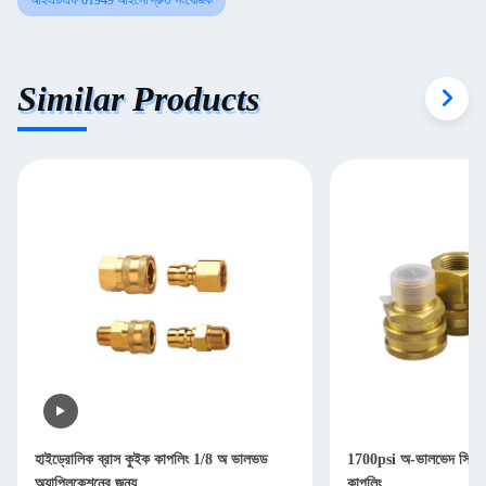
আইএটিএফ 01949 আইসো দ্রুত সংযোজক
Similar Products
হাইড্রোলিক ব্রাস কুইক কাপলিং 1/8 অ ভালভড
1700psi অ-ভালভেদ সিরিজ ব
অ্যাপ্লিকেশনের জন্য
কাপলিং