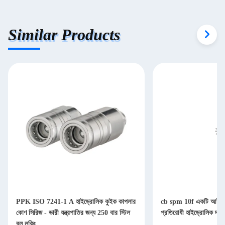
Similar Products
PPK ISO 7241-1 A হাইড্রোলিক কুইক কাপলার
cb spm 10f একটি আইএস
কোণ সিরিজ - ভারী যন্ত্রপাতির জন্য 250 বার স্টিল
প্রতিরোধী হাইড্রোলিক দ্র
বল লকিং