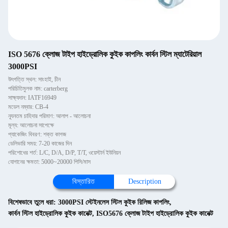
ISO 5676 ক্লোজ টাইপ হাইড্রোলিক কুইক কাপলিং কার্বন স্টিল ম্যাটেরিয়াল
3000PSI
উৎপত্তি স্থল: সাংহাই, চীন
পরিচিতিমুলক নাম: carterberg
সাক্ষ্যদান: IATF16949
মডেল নম্বার: CB-4
ন্যূনতম চাহিদার পরিমাণ: আলাপ - আলোচনা
মূল্য: আলোচনা সাপেক্ষে
প্যাকেজিং বিবরণ: শক্ত কাগজ
ডেলিভারি সময়: 7-20 কাজের দিন
পরিশোধের শর্ত: L/C, D/A, D/P, T/T, ওয়েস্টার্ন ইউনিয়ন
যোগানের ক্ষমতা: 5000~20000 পিসি/মাস
বিস্তারিত
Description
বিশেষভাবে তুলে ধরা:
3000PSI স্টেইনলেস স্টিল কুইক রিলিজ কাপলিং
,
কার্বন স্টিল হাইড্রোলিক কুইক কানেক্ট
,
ISO5676 ক্লোজ টাইপ হাইড্রোলিক কুইক কানেক্ট