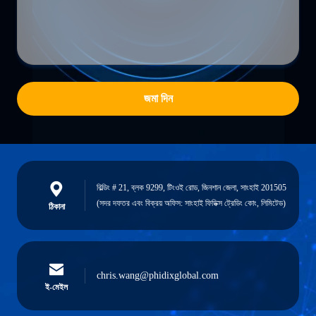
জমা দিন
বিল্ডিং # 21, ব্লক 9299, টিংওই রোড, জিনশান জেলা, সাংহাই 201505
(সদর দফতর এবং বিক্রয় অফিস: সাংহাই ফিডিক্স ট্রেডিং কোং, লিমিটেড)
ঠিকানা
chris.wang@phidixglobal.com
ই-মেইল