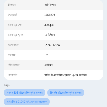
1উপাদান:
কার্বন ইস্পাত
2স্ট্যান্ডার্ড:
ISO5676
3নামমাত্র চাপ:
3000psi
4নামমাত্র প্রবাহ:
১২ জিপিএম
5তাপমাত্রা:
-20℃~120℃
6আকার:
1/2
7সীল উপাদান:
এনবিআর
8মানানসই:
ফাস্টার ভিএফ সিরিজ.গ্রোমেল Q-9000 সিরিজ
Tags:
এসএস 316 হাইড্রোলিক কুইক কাপলার
বিএসপি হাইড্রোলিক কুইক কাপলার
আইএটিএফ 01949 আইসো দ্রুত সংযোজক