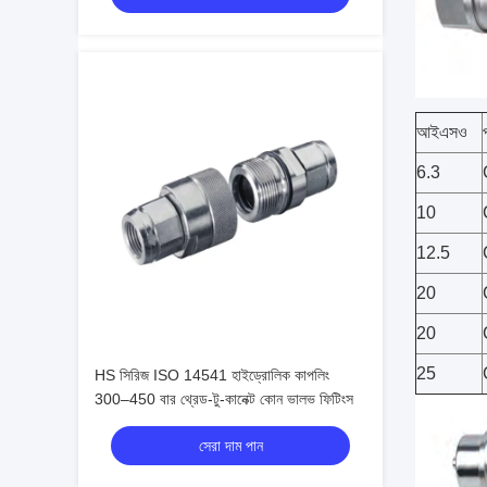
আইএসও
6.3
10
12.5
20
20
25
HS সিরিজ ISO 14541 হাইড্রোলিক কাপলিং
300–450 বার থ্রেড-টু-কানেক্ট কোন ভালভ ফিটিংস
সেরা দাম পান