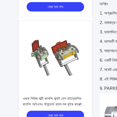
লকিং
বৈশিষ্ট্য
সেরা দাম পান
অপ্রচলিত
নামমাত্র
ভ্যালভিংয
ভালভটি ব
সমালোচনা
একটি নির
সকেট এবং
এই সিরিজ
PARKER 
এমকে সিরিজ মাল্টি-কাপলিং ফ্ল্যাট ফেস হাইড্রোলিক
কাপলিং আইএসও স্ট্যান্ডার্ড ক্যাম লক কুইক কানেক্ট
সিস্টেম
সেরা দাম পান