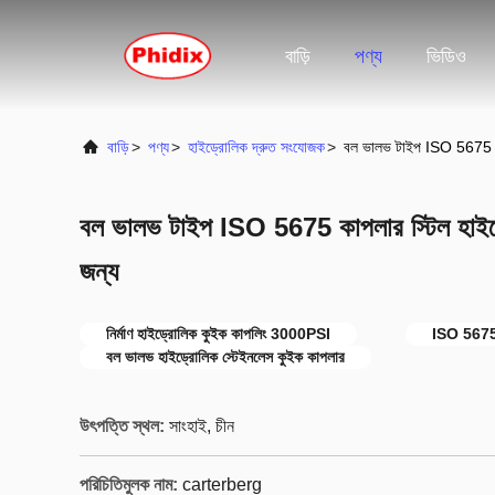
বাড়ি
পণ্য
ভিডিও
বাড়ি
>
পণ্য
>
হাইড্রোলিক দ্রুত সংযোজক
>
বল ভালভ টাইপ ISO 5675 কাপ
বল ভালভ টাইপ ISO 5675 কাপলার স্টিল হাইড্র
জন্য
নির্মাণ হাইড্রোলিক কুইক কাপলিং 3000PSI
ISO 5675 স
বল ভালভ হাইড্রোলিক স্টেইনলেস কুইক কাপলার
উৎপত্তি স্থল:
সাংহাই, চীন
পরিচিতিমুলক নাম:
carterberg