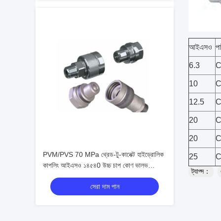
আইএসও
পা
6.3
C
10
C
12.5
C
20
C
20
C
PVM/PVS 70 MPa থ্রেড-টু-কানেক্ট হাইড্রোলিক
25
C
কাপলিং আইএসও ১৪৫৪0 উচ্চ চাপ কোণ ভালভ
ট্যাগ্স：
সংযোগকারী
সেরা দাম পান