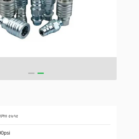
এসও ৫৬৭৫
00psi