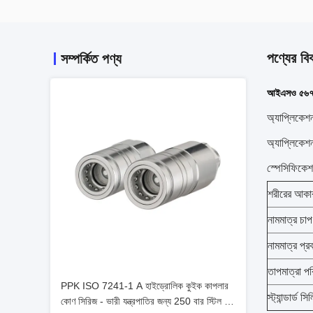
পণ্যের বি
সম্পর্কিত পণ্য
আইএসও ৫৬৭৫ ব
অ্যাপ্লিকেশন
অ্যাপ্লিকেশ
স্পেসিফিকেশ
শরীরের আকা
নামমাত্র চ
নামমাত্র প্র
তাপমাত্রা প
PPK ISO 7241-1 A হাইড্রোলিক কুইক কাপলার
স্ট্যান্ডার্ড 
কোণ সিরিজ - ভারী যন্ত্রপাতির জন্য 250 বার স্টিল বল