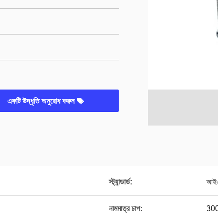
একটি উদ্ধৃতি অনুরোধ করুন
স্ট্যান্ডার্ড:
আই
নামমাত্র চাপ:
30