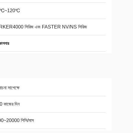
0℃~120℃
RKER4000 সিরিজ এবং FASTER NV/NS সিরিজ
কাপলার
না সাপেক্ষে
0 কাজের দিন
0~20000 পিসি/মাস