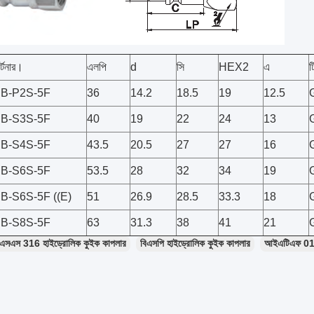
র্টনার।
এলপি
d
সি
HEX2
এ
ট
B-P2S-5F
36
14.2
18.5
19
12.5
B-S3S-5F
40
19
22
24
13
B-S4S-5F
43.5
20.5
27
27
16
B-S6S-5F
53.5
28
32
34
19
B-S6S-5F ((E)
51
26.9
28.5
33.3
18
B-S8S-5F
63
31.3
38
41
21
এসএস 316 হাইড্রোলিক কুইক কাপলার
বিএসপি হাইড্রোলিক কুইক কাপলার
আইএটিএফ 01