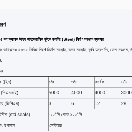
বরণ
ল ভ্যালভ টাইপ হাইড্রোলিক কুইক কপলিং (Steel) নির্মাণ সরঞ্জাম ব্যবহার
ঃ আইএসও ৫৬৭৫ সিরিজ শিল্পে নির্মাণ সরঞ্জাম, বনজ সরঞ্জাম, কৃষি যন্ত্রপাতি, তেল সরঞ্জাম, ইস
ন.
নঃ
র ((ইন)
১/৪
৩/৮
অর্ধেক
৩/৪
াপ (পিএসআই)
5000
4000
4000
3000
বাহ (জিপিএম)
3
6
12
28
রিসীমা (std seals)
-২০°সি থেকে ১২০°সি
সিলিং উপাদান
এনবিআর