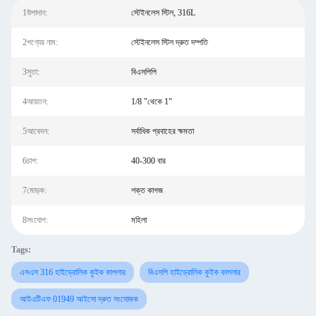
1উপাদান:
স্টেইনলেস স্টিল, 316L
2পণ্যের নাম:
স্টেইনলেস স্টিল দ্রুত দম্পতি
3সুতা:
বিএসপিপি
4আয়তন:
1/8 "থেকে 1"
5আবেদন:
সর্বাধিক প্রবাহের ক্ষমতা
6চাপ:
40-300 বার
7মোড়ক:
শক্ত কাগজ
8সংযোগ:
মহিলা
Tags:
এসএস 316 হাইড্রোলিক কুইক কাপলার
বিএসপি হাইড্রোলিক কুইক কাপলার
আইএটিএফ 01949 আইসো দ্রুত সংযোজক