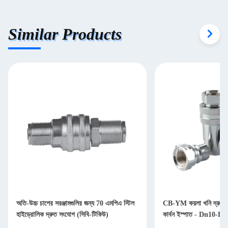
Similar Products
অতি-উচ্চ চাপের সরঞ্জামগুলির জন্য 70 এমপিএ স্টিল
CB-YM কয়লা খনি দ্রুত স
হাইড্রোলিক দ্রুত সংযোগ (সিবি-টিকিউ)
কার্বন ইস্পাত - Dn10-Dn