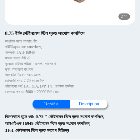
2
/
4
0.75 ইঞ্চি স্টেইনলেস স্টিল দ্রুত সংযোগ কাপলিংস
উৎপত্তি স্থল: সাংহাই, চীন
পরিচিতিমুলক নাম: carterberg
সাক্ষ্যদান: IATF16949
মডেল নম্বার: সিবি -9
ন্যূনতম চাহিদার পরিমাণ: আলাপ - আলোচনা
মূল্য: আলোচনা সাপেক্ষে
প্যাকেজিং বিবরণ: শক্ত কাগজ
ডেলিভারি সময়: 7-20 কাজের দিন
পরিশোধের শর্ত: L/C, D/A, D/P, T/T, ওয়েস্টার্ন ইউনিয়ন
যোগানের ক্ষমতা: 5000 ~ 20000 পিসি / মাস
বিস্তারিত
Description
বিশেষভাবে তুলে ধরা:
0.75 '' স্টেইনলেস স্টিল দ্রুত সংযোগ কাপলিংস
,
আইএটিএফ 16949 স্টেইনলেস স্টিল দ্রুত সংযোগ কাপলিংস
,
316L স্টেইনলেস স্টিল দ্রুত সংযোগ বিচ্ছিন্ন