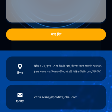
জমা দিন
বিল্ডিং # 21, ব্লক 9299, টিংওই রোড, জিনশান জেলা, সাংহাই 201505
(সদর দফতর এবং বিক্রয় অফিস: সাংহাই ফিডিক্স ট্রেডিং কোং, লিমিটেড)
ঠিকানা
chris.wang@phidixglobal.com
ই-মেইল