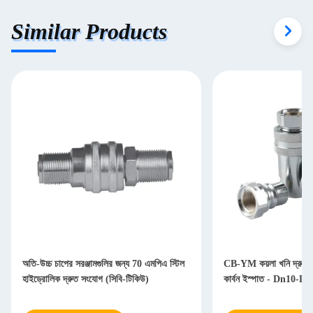
Similar Products
অতি-উচ্চ চাপের সরঞ্জামগুলির জন্য 70 এমপিএ স্টিল
CB-YM কয়লা খনি দ্রুত স
হাইড্রোলিক দ্রুত সংযোগ (সিবি-টিকিউ)
কার্বন ইস্পাত - Dn10-Dn