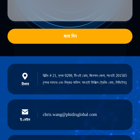
জমা দিন
বিল্ডিং # 21, ব্লক 9299, টিংওই রোড, জিনশান জেলা, সাংহাই 201505
(সদর দফতর এবং বিক্রয় অফিস: সাংহাই ফিডিক্স ট্রেডিং কোং, লিমিটেড)
ঠিকানা
chris.wang@phidixglobal.com
ই-মেইল