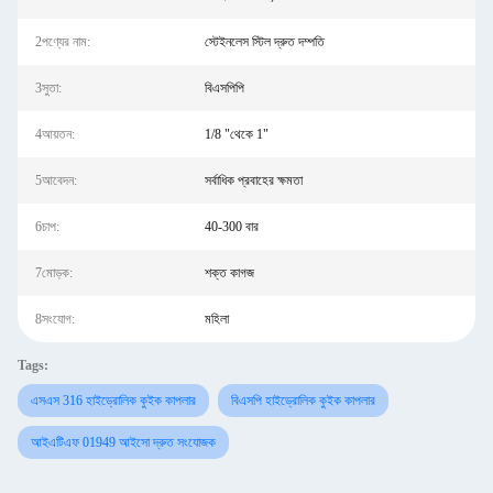
2পণ্যের নাম:
স্টেইনলেস স্টিল দ্রুত দম্পতি
3সুতা:
বিএসপিপি
4আয়তন:
1/8 "থেকে 1"
5আবেদন:
সর্বাধিক প্রবাহের ক্ষমতা
6চাপ:
40-300 বার
7মোড়ক:
শক্ত কাগজ
8সংযোগ:
মহিলা
Tags:
এসএস 316 হাইড্রোলিক কুইক কাপলার
বিএসপি হাইড্রোলিক কুইক কাপলার
আইএটিএফ 01949 আইসো দ্রুত সংযোজক