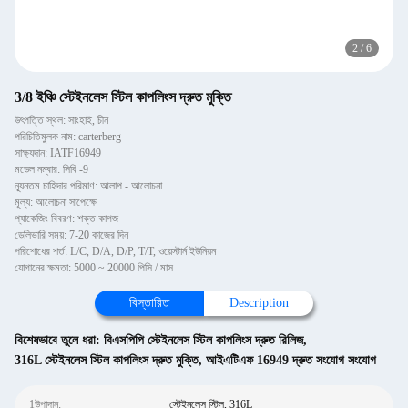
2
/
6
3/8 ইঞ্চি স্টেইনলেস স্টিল কাপলিংস দ্রুত মুক্তি
উৎপত্তি স্থল: সাংহাই, চীন
পরিচিতিমুলক নাম: carterberg
সাক্ষ্যদান: IATF16949
মডেল নম্বার: সিবি -9
ন্যূনতম চাহিদার পরিমাণ: আলাপ - আলোচনা
মূল্য: আলোচনা সাপেক্ষে
প্যাকেজিং বিবরণ: শক্ত কাগজ
ডেলিভারি সময়: 7-20 কাজের দিন
পরিশোধের শর্ত: L/C, D/A, D/P, T/T, ওয়েস্টার্ন ইউনিয়ন
যোগানের ক্ষমতা: 5000 ~ 20000 পিসি / মাস
বিস্তারিত
Description
বিশেষভাবে তুলে ধরা:
বিএসপিপি স্টেইনলেস স্টিল কাপলিংস দ্রুত রিলিজ
,
316L স্টেইনলেস স্টিল কাপলিংস দ্রুত মুক্তি
,
আইএটিএফ 16949 দ্রুত সংযোগ সংযোগ
1উপাদান:
স্টেইনলেস স্টিল, 316L