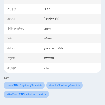
2প্রযুক্তি:
মেশিনিং
3থ্রেড:
বিএসপিপি/এনপিটি
4লকিং মেকানিজম:
থ্রেডেড
5সিল:
এনবিআর
6বিনিময়:
হ্যানসেন ৫০০০ সিরিজ
7প্রয়োগ:
হাইড্রোলিক
8গ্যারান্টি:
১ বছর
Tags:
এসএস 316 হাইড্রোলিক কুইক কাপলার
বিএসপি হাইড্রোলিক কুইক কাপলার
আইএটিএফ 01949 আইসো দ্রুত সংযোজক