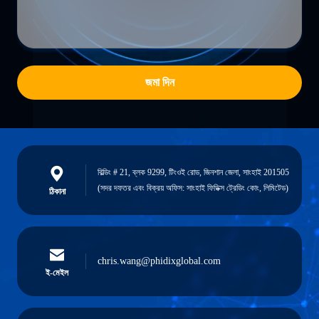
জমা দিন
বিল্ডিং # 21, ব্লক 9299, টিংওই রোড, জিনশান জেলা, সাংহাই 201505
(সদর দফতর এবং বিক্রয় অফিস: সাংহাই ফিডিক্স ট্রেডিং কোং, লিমিটেড)
ঠিকানা
chris.wang@phidixglobal.com
ই-মেইল