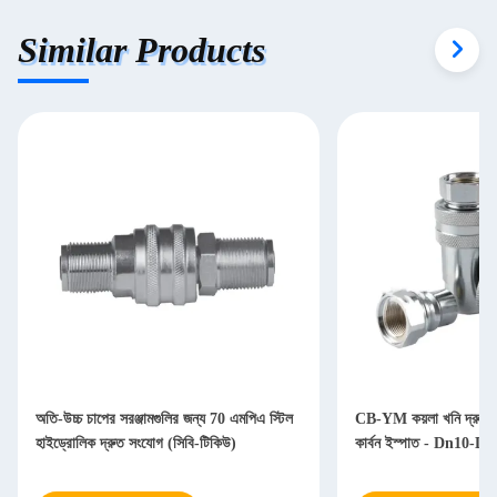
Similar Products
অতি-উচ্চ চাপের সরঞ্জামগুলির জন্য 70 এমপিএ স্টিল
CB-YM কয়লা খনি দ্রুত স
হাইড্রোলিক দ্রুত সংযোগ (সিবি-টিকিউ)
কার্বন ইস্পাত - Dn10-Dn