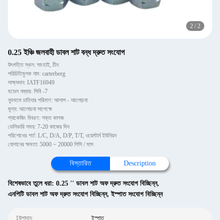
2
/
2
0.25 ইঞ্চি জলবাহী ডাবল শাট বন্ধ দ্রুত সংযোগ
উৎপত্তি স্থল: সাংহাই, চীন
পরিচিতিমুলক নাম: carterberg
সাক্ষ্যদান: IATF16949
মডেল নম্বার: সিবি -7
ন্যূনতম চাহিদার পরিমাণ: আলাপ - আলোচনা
মূল্য: আলোচনা সাপেক্ষে
প্যাকেজিং বিবরণ: শক্ত কাগজ
ডেলিভারি সময়: 7-20 কাজের দিন
পরিশোধের শর্ত: L/C, D/A, D/P, T/T, ওয়েস্টার্ন ইউনিয়ন
যোগানের ক্ষমতা: 5000 ~ 20000 পিসি / মাস
বিস্তারিত
Description
বিশেষভাবে তুলে ধরা:
0.25 '' ডাবল শাট অফ দ্রুত সংযোগ বিচ্ছিন্ন
,
এনপিটি ডাবল শাট অফ দ্রুত সংযোগ বিচ্ছিন্ন
,
ইস্পাত সংযোগ বিচ্ছিন্ন
1উপাদান:
ইস্পাত