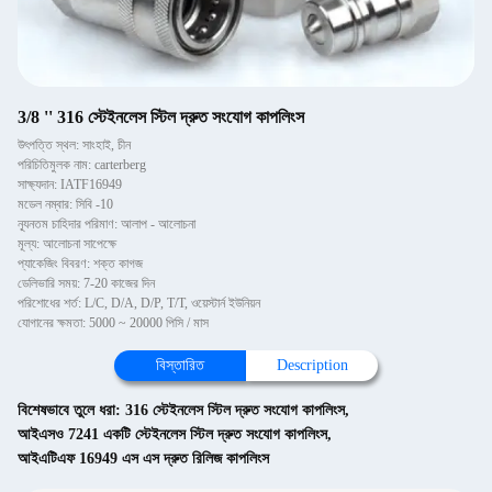
3/8 '' 316 স্টেইনলেস স্টিল দ্রুত সংযোগ কাপলিংস
উৎপত্তি স্থল: সাংহাই, চীন
পরিচিতিমুলক নাম: carterberg
সাক্ষ্যদান: IATF16949
মডেল নম্বার: সিবি -10
ন্যূনতম চাহিদার পরিমাণ: আলাপ - আলোচনা
মূল্য: আলোচনা সাপেক্ষে
প্যাকেজিং বিবরণ: শক্ত কাগজ
ডেলিভারি সময়: 7-20 কাজের দিন
পরিশোধের শর্ত: L/C, D/A, D/P, T/T, ওয়েস্টার্ন ইউনিয়ন
যোগানের ক্ষমতা: 5000 ~ 20000 পিসি / মাস
বিস্তারিত
Description
বিশেষভাবে তুলে ধরা:
316 স্টেইনলেস স্টিল দ্রুত সংযোগ কাপলিংস
,
আইএসও 7241 একটি স্টেইনলেস স্টিল দ্রুত সংযোগ কাপলিংস
,
আইএটিএফ 16949 এস এস দ্রুত রিলিজ কাপলিংস