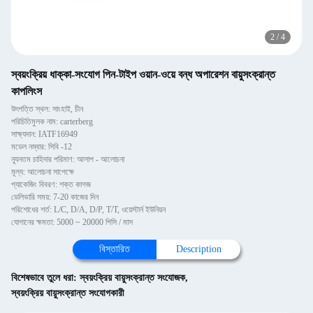
2
/
4
স্বয়ংক্রিয় ধাক্কা-সংযোগ পিন-টাইপ ওয়ান-ওয়ে বন্ধ অপারেশন বায়ুসংক্রান্ত
কাপলিংস
উৎপত্তি স্থল: সাংহাই, চীন
পরিচিতিমুলক নাম: carterberg
সাক্ষ্যদান: IATF16949
মডেল নম্বার: সিবি -12
ন্যূনতম চাহিদার পরিমাণ: আলাপ - আলোচনা
মূল্য: আলোচনা সাপেক্ষে
প্যাকেজিং বিবরণ: শক্ত কাগজ
ডেলিভারি সময়: 7-20 কাজের দিন
পরিশোধের শর্ত: L/C, D/A, D/P, T/T, ওয়েস্টার্ন ইউনিয়ন
যোগানের ক্ষমতা: 5000 ~ 20000 পিসি / মাস
বিস্তারিত
Description
বিশেষভাবে তুলে ধরা:
স্বয়ংক্রিয় বায়ুসংক্রান্ত সংযোজক
,
স্বয়ংক্রিয় বায়ুসংক্রান্ত সংযোগকারী