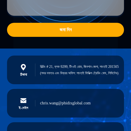
জমা দিন
বিল্ডিং # 21, ব্লক 9299, টিংওই রোড, জিনশান জেলা, সাংহাই 201505
(সদর দফতর এবং বিক্রয় অফিস: সাংহাই ফিডিক্স ট্রেডিং কোং, লিমিটেড)
ঠিকানা
chris.wang@phidixglobal.com
ই-মেইল