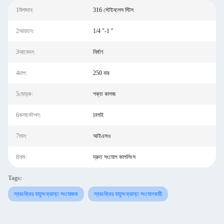
1উপাদান:
316 স্টেইনলেস স্টিল
2আয়তন:
1/4 "-1 ''
3আবেদন:
নির্মাণ
4চাপ:
250 বার
5মোড়ক:
শক্ত কাগজ
6কলাকৌশল:
ঢালাই
7মান:
আইএসও
8নাম:
দ্রুত সংযোগ কাপলিংস
Tags:
স্বয়ংক্রিয় বায়ুসংক্রান্ত সংযোজক
স্বয়ংক্রিয় বায়ুসংক্রান্ত সংযোগকারী