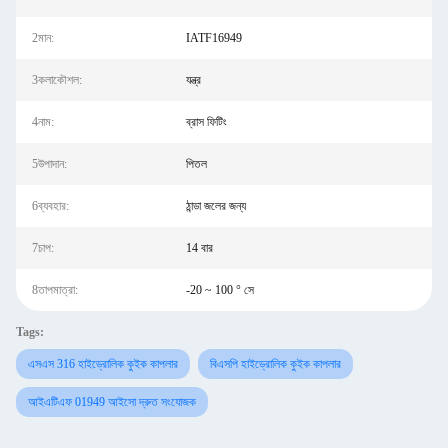
2মান:
IATF16949
3কলাকৌশল:
যন্ত্র
4নাম:
ব্রাস ফিটিং
5উপাদান:
পিতল
6ব্যবহার:
ঠান্ডা জলের জন্য
7চাপ:
14 বার
8তাপমাত্রা:
-20 ~ 100 ° সে
Tags:
এসএস 316 হাইড্রোলিক কুইক কাপলার
বিএসপি হাইড্রোলিক কুইক কাপলার
আইএটিএফ 01949 আইসো দ্রুত সংযোজক