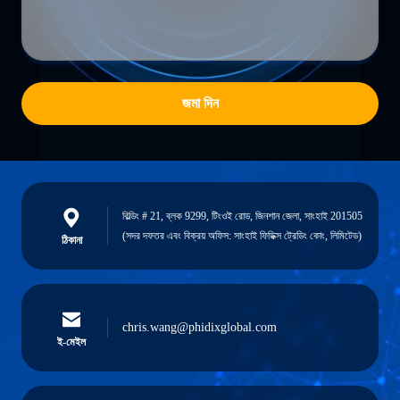
জমা দিন
বিল্ডিং # 21, ব্লক 9299, টিংওই রোড, জিনশান জেলা, সাংহাই 201505
(সদর দফতর এবং বিক্রয় অফিস: সাংহাই ফিডিক্স ট্রেডিং কোং, লিমিটেড)
ঠিকানা
chris.wang@phidixglobal.com
ই-মেইল