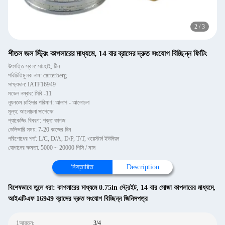
2
/
3
শীতল জল স্ট্রিং কাপলারের মাধ্যমে, 14 বার ব্রাসের দ্রুত সংযোগ বিচ্ছিন্ন ফিটিং
উৎপত্তি স্থল: সাংহাই, চীন
পরিচিতিমুলক নাম: carterberg
সাক্ষ্যদান: IATF16949
মডেল নম্বার: সিবি -11
ন্যূনতম চাহিদার পরিমাণ: আলাপ - আলোচনা
মূল্য: আলোচনা সাপেক্ষে
প্যাকেজিং বিবরণ: শক্ত কাগজ
ডেলিভারি সময়: 7-20 কাজের দিন
পরিশোধের শর্ত: L/C, D/A, D/P, T/T, ওয়েস্টার্ন ইউনিয়ন
যোগানের ক্ষমতা: 5000 ~ 20000 পিসি / মাস
বিস্তারিত
Description
বিশেষভাবে তুলে ধরা:
কাপলারের মাধ্যমে 0.75in স্ট্রেইট
,
14 বার সোজা কাপলারের মাধ্যমে
,
আইএটিএফ 16949 ব্রাসের দ্রুত সংযোগ বিচ্ছিন্ন জিনিসপত্র
1আয়তন:
3/4