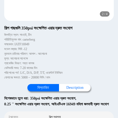
2
/
4
শিল্প গাছগুলি 350psi সংক্ষেপিত এয়ার দ্রুত সংযোগ
উৎপত্তি স্থল: সাংহাই, চীন
পরিচিতিমুলক নাম: carterberg
সাক্ষ্যদান: IATF16949
মডেল নম্বার: সিবি -12
ন্যূনতম চাহিদার পরিমাণ: আলাপ - আলোচনা
মূল্য: আলোচনা সাপেক্ষে
প্যাকেজিং বিবরণ: শক্ত কাগজ
ডেলিভারি সময়: 7-20 কাজের দিন
পরিশোধের শর্ত: L/C, D/A, D/P, T/T, ওয়েস্টার্ন ইউনিয়ন
যোগানের ক্ষমতা: 5000 ~ 20000 পিসি / মাস
বিস্তারিত
Description
বিশেষভাবে তুলে ধরা:
350psi সংক্ষেপিত এয়ার দ্রুত সংযোগ
,
0.25 '' সংক্ষেপিত এয়ার দ্রুত সংযোগ
,
আইএটিএফ 16949 মহিলা জলবাহী দ্রুত সংযোগ
1আবেদন:
শিল্প স্থাপনা