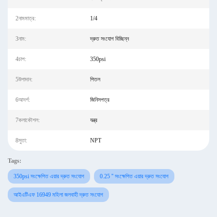
2নামমাত্র:
1/4
3নাম:
দ্রুত সংযোগ বিচ্ছিন্ন
4চাপ:
350psi
5উপাদান:
পিতল
6আদর্শ:
জিনিসপত্র
7কলাকৌশল:
যন্ত্র
8সুতা:
NPT
Tags:
350psi সংক্ষেপিত এয়ার দ্রুত সংযোগ
0.25 '' সংক্ষেপিত এয়ার দ্রুত সংযোগ
আইএটিএফ 16949 মহিলা জলবাহী দ্রুত সংযোগ