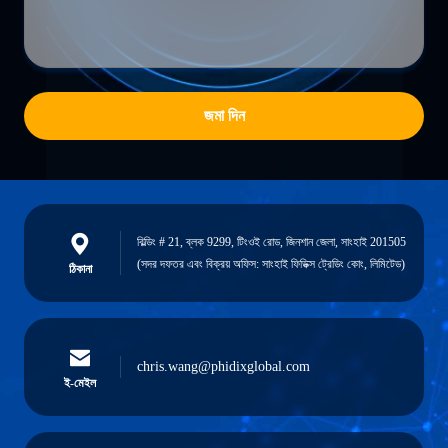
জমা দিন
বিল্ডিং # 21, ব্লক 9299, টিংওই রোড, জিনশান জেলা, সাংহাই 201505
(সদর দফতর এবং বিক্রয় অফিস: সাংহাই ফিডিক্স ট্রেডিং কোং, লিমিটেড)
ঠিকানা
chris.wang@phidixglobal.com
ই-মেইল