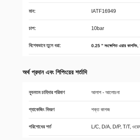
মান:
IATF16949
চাপ:
10bar
বিশেষভাবে তুলে ধরা:
,
0.25 '' সংক্ষেপিত এয়ার কাপলিং
অর্থ প্রদান এবং শিপিংয়ের শর্তাদি
ন্যূনতম চাহিদার পরিমাণ
আলাপ - আলোচনা
প্যাকেজিং বিবরণ
শক্ত কাগজ
পরিশোধের শর্ত
L/C, D/A, D/P, T/T, ওয়েস্ট