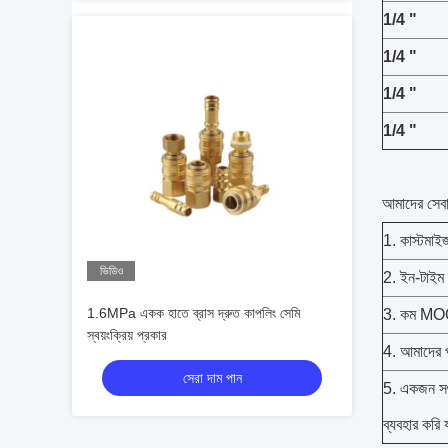
1/4 "
1/4 "
1/4 "
1/4 "
আমাদের সেবা
1. কাস্টমা
ভিডিও
2. ইন-টাইম 
1.6MPa একক হাতে ব্রাস দ্রুত কাপলিং সেমি
3. কম MOQ, স
স্বয়ংক্রিয় প্রকার
4. আমাদের প
সেরা দাম পান
5. একজন সৎ ব
ব্যবহার করি 