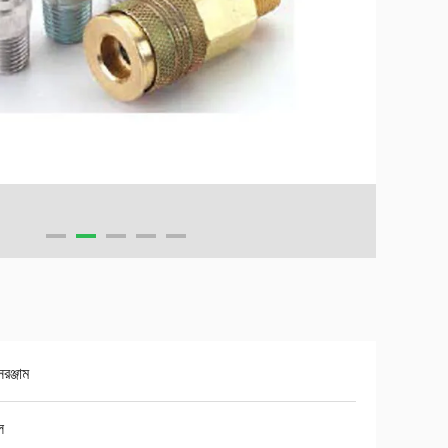
 সরঞ্জাম
ল