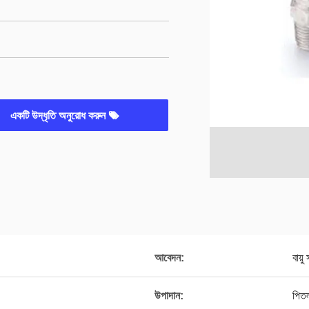
একটি উদ্ধৃতি অনুরোধ করুন
আবেদন:
বায়ু
উপাদান:
পিত