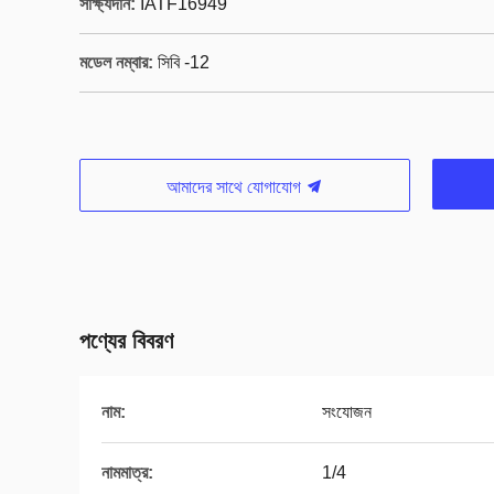
সাক্ষ্যদান:
IATF16949
মডেল নম্বার:
সিবি -12
আমাদের সাথে যোগাযোগ
পণ্যের বিবরণ
নাম:
সংযোজন
নামমাত্র:
1/4