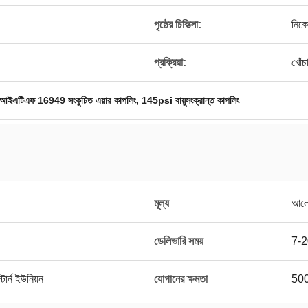
পৃষ্ঠের চিকিত্সা:
নিকে
প্রক্রিয়া:
খোঁচ
,
আইএটিএফ 16949 সংকুচিত এয়ার কাপলিং
145psi বায়ুসংক্রান্ত কাপলিং
মূল্য
আলোচ
ডেলিভারি সময়
7-2
ার্ন ইউনিয়ন
যোগানের ক্ষমতা
500