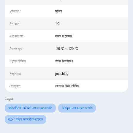
2সংযোগ:
মহিলা
3আয়তন:
1/2
4পণ্যের নাম:
দ্রুত সংযোজন
5তাপমাত্রা:
-20 ℃ ~ 120 ℃
6পৃষ্ঠের চিকিত্সা:
বালির বিস্ফোরণ
7প্রক্রিয়া:
punching
8উপযুক্ত:
হানসেন 5000 সিরিজ
Tags:
আইএটিএফ 16949 এয়ার দ্রুত দম্পতি
500psi এয়ার দ্রুত দম্পতি
0.5 '' মহিলা জলবাহী সংযোজক