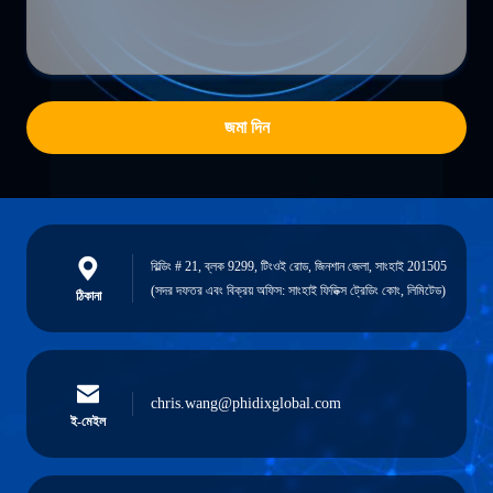
জমা দিন
বিল্ডিং # 21, ব্লক 9299, টিংওই রোড, জিনশান জেলা, সাংহাই 201505
(সদর দফতর এবং বিক্রয় অফিস: সাংহাই ফিডিক্স ট্রেডিং কোং, লিমিটেড)
ঠিকানা
chris.wang@phidixglobal.com
ই-মেইল