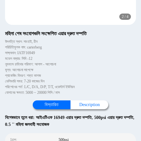
2
/
4
মহিলা শেষ সংযোগগুলি সংক্ষেপিত এয়ার দ্রুত দম্পতি
উৎপত্তি স্থল: সাংহাই, চীন
পরিচিতিমুলক নাম: carterberg
সাক্ষ্যদান: IATF16949
মডেল নম্বার: সিবি -12
ন্যূনতম চাহিদার পরিমাণ: আলাপ - আলোচনা
মূল্য: আলোচনা সাপেক্ষে
প্যাকেজিং বিবরণ: শক্ত কাগজ
ডেলিভারি সময়: 7-20 কাজের দিন
পরিশোধের শর্ত: L/C, D/A, D/P, T/T, ওয়েস্টার্ন ইউনিয়ন
যোগানের ক্ষমতা: 5000 ~ 20000 পিসি / মাস
বিস্তারিত
Description
বিশেষভাবে তুলে ধরা:
আইএটিএফ 16949 এয়ার দ্রুত দম্পতি
,
500psi এয়ার দ্রুত দম্পতি
,
0.5 '' মহিলা জলবাহী সংযোজক
1চাপ:
500psi