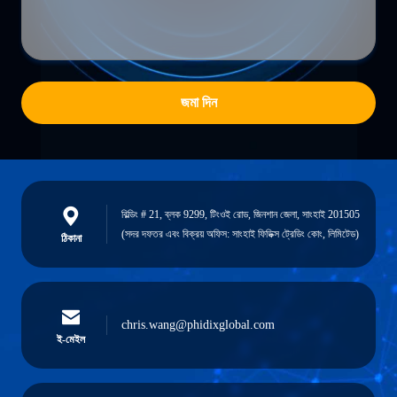
জমা দিন
বিল্ডিং # 21, ব্লক 9299, টিংওই রোড, জিনশান জেলা, সাংহাই 201505
(সদর দফতর এবং বিক্রয় অফিস: সাংহাই ফিডিক্স ট্রেডিং কোং, লিমিটেড)
ঠিকানা
chris.wang@phidixglobal.com
ই-মেইল