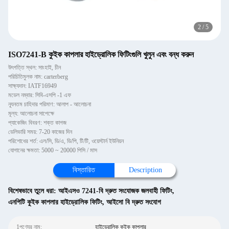
2
/
5
ISO7241-B কুইক কাপলার হাইড্রোলিক ফিটিংগুলি খুলুন এবং বন্ধ করুন
উৎপত্তি স্থল: সাংহাই, চীন
পরিচিতিমুলক নাম: carterberg
সাক্ষ্যদান: IATF16949
মডেল নম্বার: সিবি-এসপি -1 এফ
ন্যূনতম চাহিদার পরিমাণ: আলাপ - আলোচনা
মূল্য: আলোচনা সাপেক্ষে
প্যাকেজিং বিবরণ: শক্ত কাগজ
ডেলিভারি সময়: 7-20 কাজের দিন
পরিশোধের শর্ত: এল/সি, ডি/এ, ডি/পি, টি/টি, ওয়েস্টার্ন ইউনিয়ন
যোগানের ক্ষমতা: 5000 ~ 20000 পিসি / মাস
বিস্তারিত
Description
বিশেষভাবে তুলে ধরা:
আইএসও 7241-বি দ্রুত সংযোজক জলবাহী ফিটিং
,
এনপিটি কুইক কাপলার হাইড্রোলিক ফিটিং
,
আইসো বি দ্রুত সংযোগ
1পণ্যের নাম:
হাইড্রোলিক কুইক কাপলার