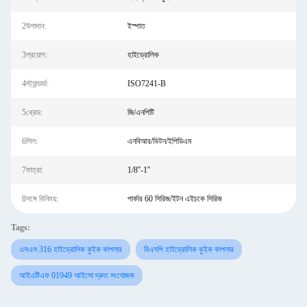
2উপাদান:
ইস্পাত
3প্রয়োগ:
হাইড্রোলিক
4স্ট্যান্ডার্ড:
ISO7241-B
5থ্রেড:
জি/এনপিটি
6সিল:
এনবিআর/ভিটন/ইপিডিএম
7মাত্রা:
1/8''-1''
8সঙ্গে বিনিময়:
পার্কার 60 সিরিজ/ইটন এইচকে সিরিজ
Tags:
এসএস 316 হাইড্রোলিক কুইক কাপলার
বিএসপি হাইড্রোলিক কুইক কাপলার
আইএটিএফ 01949 আইসো দ্রুত সংযোজক