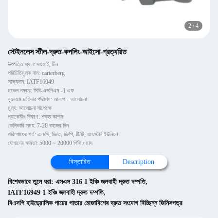
2
/
4
স্টেইনলেস স্টীল-দ্রুত-কপলিং-আইসো-প্রত্যয়িত
উৎপত্তি স্থল: সাংহাই, চীন
পরিচিতিমুলক নাম: carterberg
সাক্ষ্যদান: IATF16949
মডেল নম্বার: সিবি-এসপিএম -1 এফ
ন্যূনতম চাহিদার পরিমাণ: আলাপ - আলোচনা
মূল্য: আলোচনা সাপেক্ষে
প্যাকেজিং বিবরণ: শক্ত কাগজ
ডেলিভারি সময়: 7-20 কাজের দিন
পরিশোধের শর্ত: এল/সি, ডি/এ, ডি/পি, টি/টি, ওয়েস্টার্ন ইউনিয়ন
যোগানের ক্ষমতা: 5000 ~ 20000 পিসি / মাস
বিস্তারিত
Description
বিশেষভাবে তুলে ধরা:
এসএস 316 1 ইঞ্চি জলবাহী দ্রুত দম্পতি
,
IATF16949 1 ইঞ্চি জলবাহী দ্রুত দম্পতি
,
বিএসপি হাইড্রোলিক পায়ের পাতার মোজাবিশেষ দ্রুত সংযোগ বিচ্ছিন্ন জিনিসপত্র