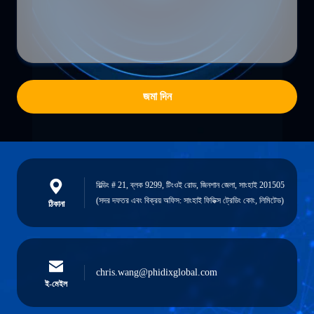
জমা দিন
বিল্ডিং # 21, ব্লক 9299, টিংওই রোড, জিনশান জেলা, সাংহাই 201505
(সদর দফতর এবং বিক্রয় অফিস: সাংহাই ফিডিক্স ট্রেডিং কোং, লিমিটেড)
ঠিকানা
chris.wang@phidixglobal.com
ই-মেইল