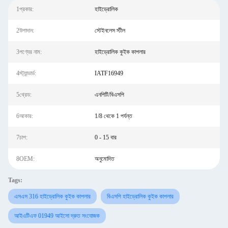
1প্রকার:
হাইড্রোলিক
2উপাদান:
স্টেইনলেস স্টীল
3পণ্যের নাম:
হাইড্রোলিক কুইক কাপলার
4স্ট্যান্ডার্ড:
IATF16949
5থ্রেড:
এনপিটি/বিএসপি
6আকার:
1/8 থেকে 1 পর্যন্ত
7চাপ:
0 - 15 বার
8OEM:
অনুমোদিত
Tags:
এসএস 316 হাইড্রোলিক কুইক কাপলার
বিএসপি হাইড্রোলিক কুইক কাপলার
আইএটিএফ 01949 আইসো দ্রুত সংযোজক