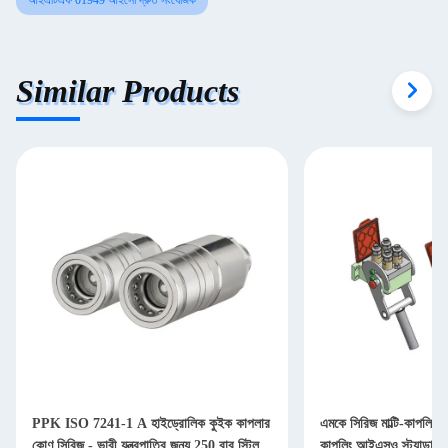
আইএটিএফ 01949 আইসো দ্রুত সংযোজক
Similar Products
PPK ISO 7241-1 A হাইড্রোলিক কুইক কাপলার
এমকে সিরিজ মাল্টি-কাপলিং ফ
কোণ সিরিজ - ভারী যন্ত্রপাতির জন্য 250 বার স্টিল
কাপলিং আইএসও স্ট্যান্ডার্ড 