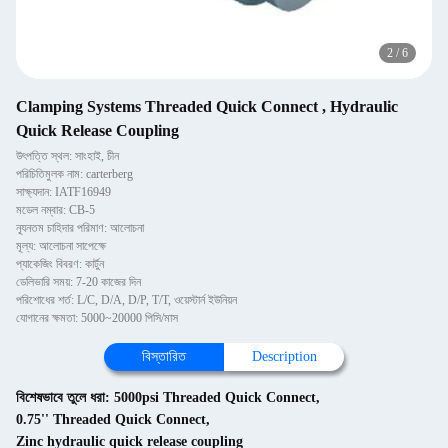
2
/
6
Clamping Systems Threaded Quick Connect , Hydraulic
Quick Release Coupling
উৎপত্তি স্থল: সাংহাই, চীন
পরিচিতিমুলক নাম: carterberg
সাক্ষ্যদান: IATF16949
মডেল নম্বার: CB-5
ন্যূনতম চাহিদার পরিমাণ: আলোচনা
মূল্য: আলোচনা সাপেক্ষে
প্যাকেজিং বিবরণ: কার্টুন
ডেলিভারি সময়: 7-20 কাজের দিন
পরিশোধের শর্ত: L/C, D/A, D/P, T/T, ওয়েস্টার্ন ইউনিয়ন
যোগানের ক্ষমতা: 5000~20000 পিসি/মাস
বিস্তারিত
Description
বিশেষভাবে তুলে ধরা:
5000psi Threaded Quick Connect
,
0.75'' Threaded Quick Connect
,
Zinc hydraulic quick release coupling