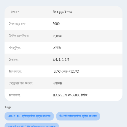
1উপাদান:
জিংকযুক্ত ইস্পাত
2নামমাত্র চাপ:
5000
3লকিং মেকানিজম:
থ্রেডেড
4প্রযুক্তি:
মেশিনিং
5আকার:
3/4, 1, 1-1/4
6তাপমাত্রা:
-20℃ থেকে +120℃
7স্ট্যান্ডার্ড সীল উপাদান:
এনবিআর
8মানানসই:
HANSEN W-56000 সিরিজ
Tags:
এসএস 316 হাইড্রোলিক কুইক কাপলার
বিএসপি হাইড্রোলিক কুইক কাপলার