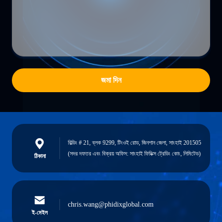
জমা দিন
বিল্ডিং # 21, ব্লক 9299, টিংওই রোড, জিনশান জেলা, সাংহাই 201505
(সদর দফতর এবং বিক্রয় অফিস: সাংহাই ফিডিক্স ট্রেডিং কোং, লিমিটেড)
ঠিকানা
chris.wang@phidixglobal.com
ই-মেইল