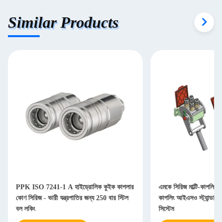
Similar Products
PPK ISO 7241-1 A হাইড্রোলিক কুইক কাপলার
এমকে সিরিজ মাল্টি-কাপলিং ফ
কোণ সিরিজ - ভারী যন্ত্রপাতির জন্য 250 বার স্টিল
কাপলিং আইএসও স্ট্যান্ডার্ড 
বল লকিং
সিস্টেম