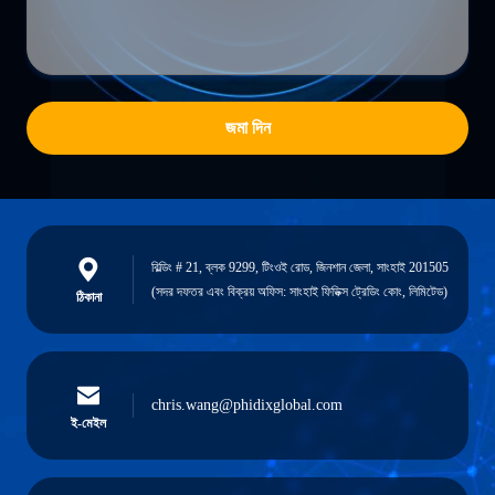
জমা দিন
বিল্ডিং # 21, ব্লক 9299, টিংওই রোড, জিনশান জেলা, সাংহাই 201505
(সদর দফতর এবং বিক্রয় অফিস: সাংহাই ফিডিক্স ট্রেডিং কোং, লিমিটেড)
ঠিকানা
chris.wang@phidixglobal.com
ই-মেইল