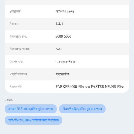
2স্ট্যান্ডার্ড:
আইএসও ৫৬৭৫
3আকার:
1/4-1
4নামমাত্র চাপ:
3000-5000
5নামমাত্র প্রবাহ:
৩-৫০
6তাপমাত্রা:
-২০ থেকে +১২০
7অ্যাপ্লিকেশন:
হাইড্রোলিক
8মানানসই:
PARKER4000 সিরিজ এবং FASTER NV/NS সিরিজ
Tags:
এসএস 316 হাইড্রোলিক কুইক কাপলার
বিএসপি হাইড্রোলিক কুইক কাপলার
আইএটিএফ 01949 আইসো দ্রুত সংযোজক