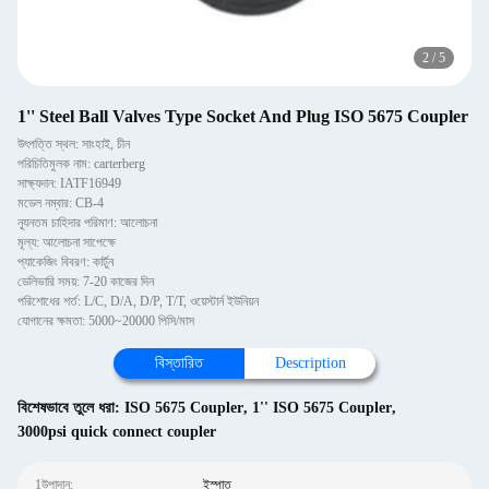
2
/
5
1'' Steel Ball Valves Type Socket And Plug ISO 5675 Coupler
উৎপত্তি স্থল: সাংহাই, চীন
পরিচিতিমুলক নাম: carterberg
সাক্ষ্যদান: IATF16949
মডেল নম্বার: CB-4
ন্যূনতম চাহিদার পরিমাণ: আলোচনা
মূল্য: আলোচনা সাপেক্ষে
প্যাকেজিং বিবরণ: কার্টুন
ডেলিভারি সময়: 7-20 কাজের দিন
পরিশোধের শর্ত: L/C, D/A, D/P, T/T, ওয়েস্টার্ন ইউনিয়ন
যোগানের ক্ষমতা: 5000~20000 পিসি/মাস
বিস্তারিত
Description
বিশেষভাবে তুলে ধরা:
ISO 5675 Coupler
,
1'' ISO 5675 Coupler
,
3000psi quick connect coupler
1উপাদান:
ইস্পাত