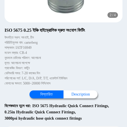
2
/
4
ISO 5675 0.25 ইঞ্চি হাইড্রোলিক দ্রুত সংযোগ ফিটিং
উৎপত্তি স্থল: সাংহাই, চীন
পরিচিতিমুলক নাম: carterberg
সাক্ষ্যদান: IATF16949
মডেল নম্বার: CB-4
ন্যূনতম চাহিদার পরিমাণ: আলোচনা
মূল্য: আলোচনা সাপেক্ষে
প্যাকেজিং বিবরণ: কার্টুন
ডেলিভারি সময়: 7-20 কাজের দিন
পরিশোধের শর্ত: L/C, D/A, D/P, T/T, ওয়েস্টার্ন ইউনিয়ন
যোগানের ক্ষমতা: 5000~20000 পিসি/মাস
বিস্তারিত
Description
বিশেষভাবে তুলে ধরা:
ISO 5675 Hydraulic Quick Connect Fittings
,
0.25in Hydraulic Quick Connect Fittings
,
3000psi hydraulic hose quick connect fittings