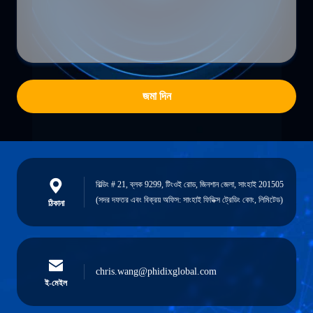
জমা দিন
বিল্ডিং # 21, ব্লক 9299, টিংওই রোড, জিনশান জেলা, সাংহাই 201505
(সদর দফতর এবং বিক্রয় অফিস: সাংহাই ফিডিক্স ট্রেডিং কোং, লিমিটেড)
ঠিকানা
chris.wang@phidixglobal.com
ই-মেইল