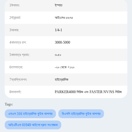
1উপাদান:
ইস্পাত
2স্ট্যান্ডার্ড:
আইএসও ৫৬৭৫
3আকার:
1/4-1
4নামমাত্র চাপ:
3000-5000
5নামমাত্র প্রবাহ:
৩-৫০
6তাপমাত্রা:
-২০ থেকে +১২০
7অ্যাপ্লিকেশন:
হাইড্রোলিক
8মানানসই:
PARKER4000 সিরিজ এবং FASTER NV/NS সিরিজ
Tags:
এসএস 316 হাইড্রোলিক কুইক কাপলার
বিএসপি হাইড্রোলিক কুইক কাপলার
আইএটিএফ 01949 আইসো দ্রুত সংযোজক