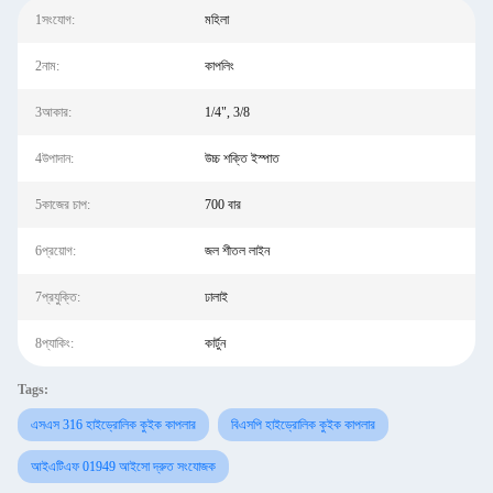
1সংযোগ:
মহিলা
2নাম:
কাপলিং
3আকার:
1/4", 3/8
4উপাদান:
উচ্চ শক্তি ইস্পাত
5কাজের চাপ:
700 বার
6প্রয়োগ:
জল শীতল লাইন
7প্রযুক্তি:
ঢালাই
8প্যাকিং:
কার্টুন
Tags:
এসএস 316 হাইড্রোলিক কুইক কাপলার
বিএসপি হাইড্রোলিক কুইক কাপলার
আইএটিএফ 01949 আইসো দ্রুত সংযোজক