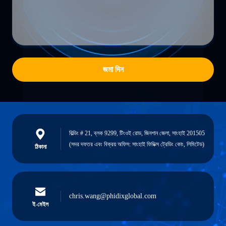
জমা দিন
বিল্ডিং # 21, ব্লক 9299, টিংওই রোড, জিনশান জেলা, সাংহাই 201505
(সদর দফতর এবং বিক্রয় অফিস: সাংহাই ফিডিক্স ট্রেডিং কোং, লিমিটেড)
ঠিকানা
chris.wang@phidixglobal.com
ই-মেইল