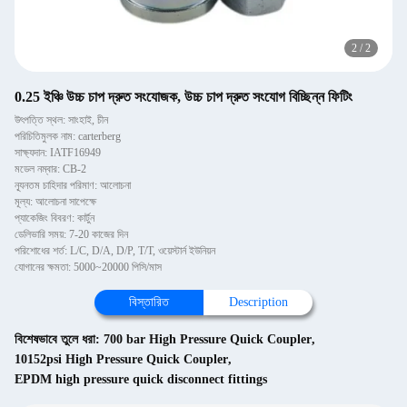
2
/
2
0.25 ইঞ্চি উচ্চ চাপ দ্রুত সংযোজক, উচ্চ চাপ দ্রুত সংযোগ বিচ্ছিন্ন ফিটিং
উৎপত্তি স্থল: সাংহাই, চীন
পরিচিতিমুলক নাম: carterberg
সাক্ষ্যদান: IATF16949
মডেল নম্বার: CB-2
ন্যূনতম চাহিদার পরিমাণ: আলোচনা
মূল্য: আলোচনা সাপেক্ষে
প্যাকেজিং বিবরণ: কার্টুন
ডেলিভারি সময়: 7-20 কাজের দিন
পরিশোধের শর্ত: L/C, D/A, D/P, T/T, ওয়েস্টার্ন ইউনিয়ন
যোগানের ক্ষমতা: 5000~20000 পিসি/মাস
বিস্তারিত
Description
বিশেষভাবে তুলে ধরা:
700 bar High Pressure Quick Coupler
,
10152psi High Pressure Quick Coupler
,
EPDM high pressure quick disconnect fittings