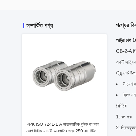
পণ্যের বি
সম্পর্কিত পণ্য
আল্ট্রা চা
CB-2-A সিরি
একটি সত্যিক
স্ট্যান্ডার্ড উ
উচ্চ-শক
সিলঃ এন
বৈশিষ্ট্য
বল লক
PPK ISO 7241-1 A হাইড্রোলিক কুইক কাপলার
গ্রিডযুক্
কোণ সিরিজ - ভারী যন্ত্রপাতির জন্য 250 বার স্টিল বল