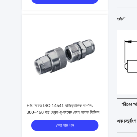
৩/৮"
শরীরের আ
HS সিরিজ ISO 14541 হাইড্রোলিক কাপলিং
300–450 বার থ্রেড-টু-কানেক্ট কোন ভালভ ফিটিংস
এক চতুর্থাংশ
সেরা দাম পান