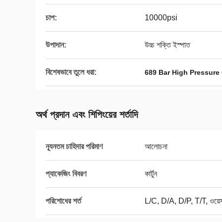
চাপ:
10000psi
উপাদান:
উচ্চ শক্তি ইস্পাত
বিশেষভাবে তুলে ধরা:
689 Bar High Pressure
অর্থ প্রদান এবং শিপিংয়ের শর্তাদি
ন্যূনতম চাহিদার পরিমাণ
আলোচনা
প্যাকেজিং বিবরণ
কার্টুন
পরিশোধের শর্ত
L/C, D/A, D/P, T/T, ওয়েস্ট