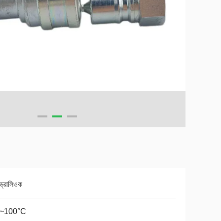
ড্রোলিওক
0~100°C