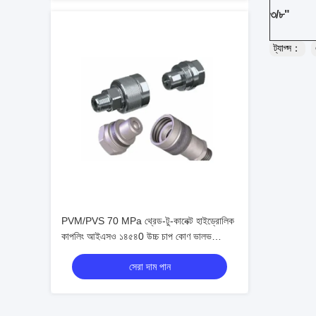
৩/৮"
ট্যাগ্স：
PVM/PVS 70 MPa থ্রেড-টু-কানেক্ট হাইড্রোলিক
কাপলিং আইএসও ১৪৫৪0 উচ্চ চাপ কোণ ভালভ
সংযোগকারী
সেরা দাম পান