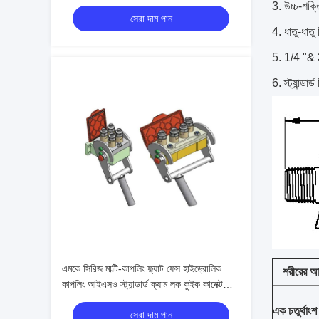
লকিং
উচ্চ-শক্ত
সেরা দাম পান
ধাতু-ধাতু
1/4 "& 
স্ট্যান্ডার
এমকে সিরিজ মাল্টি-কাপলিং ফ্ল্যাট ফেস হাইড্রোলিক
শরীরের আ
কাপলিং আইএসও স্ট্যান্ডার্ড ক্যাম লক কুইক কানেক্ট
সিস্টেম
এক চতুর্থাংশ
সেরা দাম পান