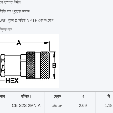
ির ইস্পাত নির্মাণ
 সিলিং সহ পুতুলের ভালভ
3/8" পুরুষ & মহিলা NPTF শেষ সংযোগ
্ড স্লিভ লক
কার
পার্টনার।
থ্রেড
এ
বি
CB-S2S-2MN-A
১/৪-১৮
2.69
1.18