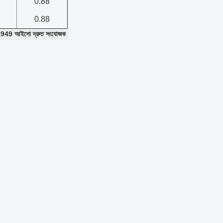
0.88
0.88
949 আইসো দ্রুত সংযোজক