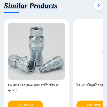
Similar Products
উচ্চ চাপের নন-থ্রেডেড জ্যাক কাপলিং গাইড cb
উচ্চ চাপ হাইড্রোলিক দ্রু
sp3s tc
সেরা দাম পান
সেরা দাম পান