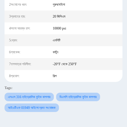
2সংযোগের ধরন:
পুরুষ/মহিলা
3প্রবাহের হার:
20 জিপিএম
4সহসা আরম্ভ চাপ:
10000 psi
5থ্রেড:
এনপিটি
6প্যাকেজ:
কার্টুন
7তাপমাত্রা পরিসীমা:
-20°F থেকে 250°F
8প্রয়োগ:
শিল্প
Tags:
এসএস 316 হাইড্রোলিক কুইক কাপলার
বিএসপি হাইড্রোলিক কুইক কাপলার
আইএটিএফ 01949 আইসো দ্রুত সংযোজক