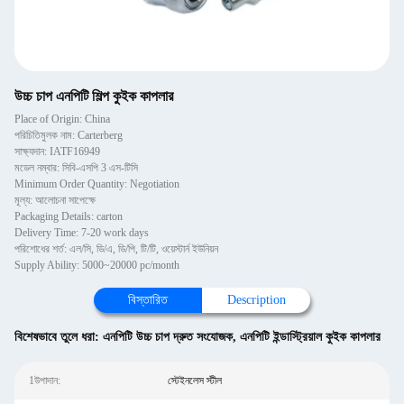
উচ্চ চাপ এনপিটি শিল্প কুইক কাপলার
Place of Origin: China
পরিচিতিমুলক নাম: Carterberg
সাক্ষ্যদান: IATF16949
মডেল নম্বার: সিবি-এসপি 3 এস-টিসি
Minimum Order Quantity: Negotiation
মূল্য: আলোচনা সাপেক্ষে
Packaging Details: carton
Delivery Time: 7-20 work days
পরিশোধের শর্ত: এল/সি, ডি/এ, ডি/পি, টি/টি, ওয়েস্টার্ন ইউনিয়ন
Supply Ability: 5000~20000 pc/month
বিস্তারিত
Description
বিশেষভাবে তুলে ধরা:
এনপিটি উচ্চ চাপ দ্রুত সংযোজক
,
এনপিটি ইন্ডাস্ট্রিয়াল কুইক কাপলার
1উপাদান:
স্টেইনলেস স্টীল