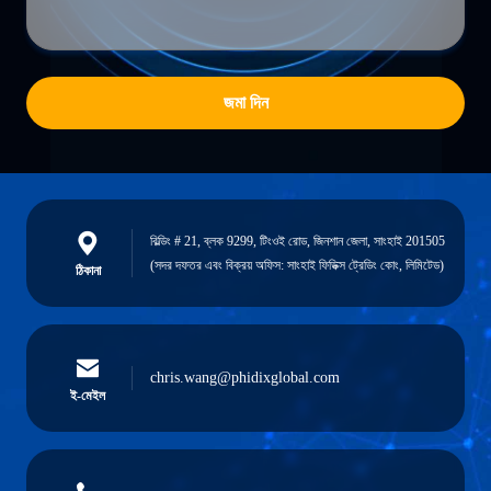
জমা দিন
বিল্ডিং # 21, ব্লক 9299, টিংওই রোড, জিনশান জেলা, সাংহাই 201505
(সদর দফতর এবং বিক্রয় অফিস: সাংহাই ফিডিক্স ট্রেডিং কোং, লিমিটেড)
ঠিকানা
chris.wang@phidixglobal.com
ই-মেইল