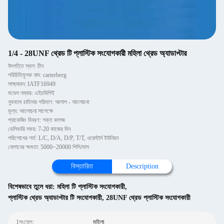
1/4 - 28UNF থ্রেড টি প্লাস্টিক সংযোগকারী মহিলা থ্রেড অ্যাডাপ্টার
উৎপত্তি স্থল: চীন
পরিচিতিমুলক নাম: carterberg
সাক্ষ্যদান: IATF16949
মডেল নম্বার: এইচডিপিই
ন্যূনতম চাহিদার পরিমাণ: আলাপ - আলোচনা
মূল্য: আলোচনা সাপেক্ষে
প্যাকেজিং বিবরণ: শক্ত কাগজ
ডেলিভারি সময়: 7-20 কাজের দিন
পরিশোধের শর্ত: L/C, D/A, D/P, T/T, ওয়েস্টার্ন ইউনিয়ন
যোগানের ক্ষমতা: 5000~20000 পিসি/মাস
বিস্তারিত
Description
বিশেষভাবে তুলে ধরা:
মহিলা টি প্লাস্টিক সংযোগকারী
,
প্লাস্টিক থ্রেড অ্যাডাপ্টার টি সংযোগকারী
,
28UNF থ্রেড প্লাস্টিক সংযোগকারী
1সংযোগ:
মহিলা