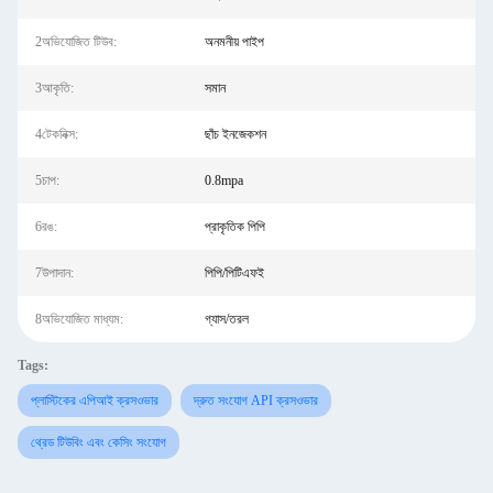
2অভিযোজিত টিউব:
অনমনীয় পাইপ
3আকৃতি:
সমান
4টেকনিক্স:
ছাঁচ ইনজেকশন
5চাপ:
0.8mpa
6রঙ:
প্রাকৃতিক পিপি
7উপাদান:
পিপি/পিটিএফই
8অভিযোজিত মাধ্যম:
গ্যাস/তরল
Tags:
প্লাস্টিকের এপিআই ক্রসওভার
দ্রুত সংযোগ API ক্রসওভার
থ্রেড টিউবিং এবং কেসিং সংযোগ