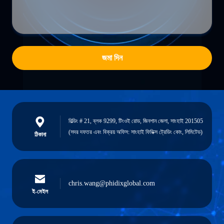
জমা দিন
বিল্ডিং # 21, ব্লক 9299, টিংওই রোড, জিনশান জেলা, সাংহাই 201505
(সদর দফতর এবং বিক্রয় অফিস: সাংহাই ফিডিক্স ট্রেডিং কোং, লিমিটেড)
ঠিকানা
chris.wang@phidixglobal.com
ই-মেইল