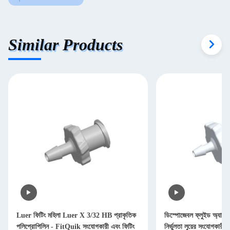
Similar Products
Luer ফিটিং মহিলা Luer X 3/32 HB প্রাকৃতিক
ডিস্পোজেবল ফ্লুইড অ্যাপ্ল
পলিপ্রোপিলিন - FitQuik সংযোগকারী এবং ফিটিং
নির্ভুলতা লুয়ের সংযোগকারী