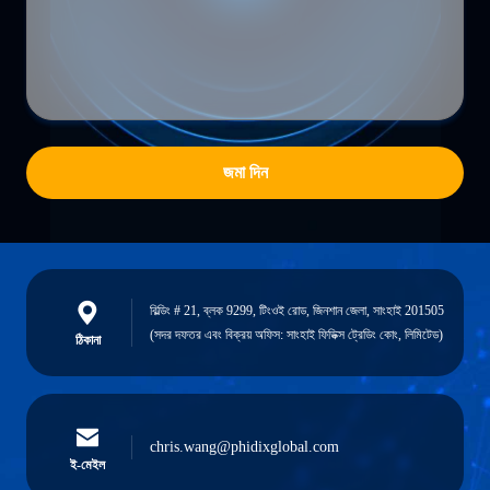
জমা দিন
বিল্ডিং # 21, ব্লক 9299, টিংওই রোড, জিনশান জেলা, সাংহাই 201505
(সদর দফতর এবং বিক্রয় অফিস: সাংহাই ফিডিক্স ট্রেডিং কোং, লিমিটেড)
ঠিকানা
chris.wang@phidixglobal.com
ই-মেইল