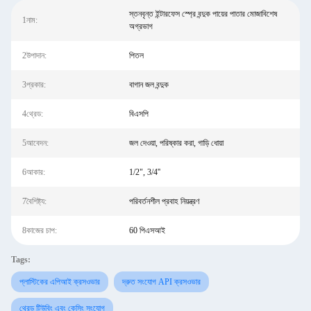
স্তনবৃন্ত ইন্টারফেস স্প্রে বন্দুক পায়ের পাতার মোজাবিশেষ
1নাম:
অগ্রভাগ
2উপাদান:
পিতল
3প্রকার:
বাগান জল বন্দুক
4থ্রেড:
বিএসপি
5আবেদন:
জল দেওয়া, পরিষ্কার করা, গাড়ি ধোয়া
6আকার:
1/2", 3/4''
7বৈশিষ্ট্য:
পরিবর্তনশীল প্রবাহ নিয়ন্ত্রণ
8কাজের চাপ:
60 পিএসআই
Tags:
প্লাস্টিকের এপিআই ক্রসওভার
দ্রুত সংযোগ API ক্রসওভার
থ্রেড টিউবিং এবং কেসিং সংযোগ