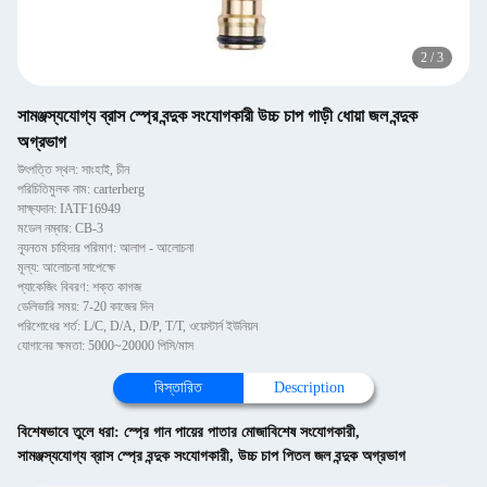
2
/
3
সামঞ্জস্যযোগ্য ব্রাস স্প্রে বন্দুক সংযোগকারী উচ্চ চাপ গাড়ী ধোয়া জল বন্দুক
অগ্রভাগ
উৎপত্তি স্থল: সাংহাই, চীন
পরিচিতিমুলক নাম: carterberg
সাক্ষ্যদান: IATF16949
মডেল নম্বার: CB-3
ন্যূনতম চাহিদার পরিমাণ: আলাপ - আলোচনা
মূল্য: আলোচনা সাপেক্ষে
প্যাকেজিং বিবরণ: শক্ত কাগজ
ডেলিভারি সময়: 7-20 কাজের দিন
পরিশোধের শর্ত: L/C, D/A, D/P, T/T, ওয়েস্টার্ন ইউনিয়ন
যোগানের ক্ষমতা: 5000~20000 পিসি/মাস
বিস্তারিত
Description
বিশেষভাবে তুলে ধরা:
স্প্রে গান পায়ের পাতার মোজাবিশেষ সংযোগকারী
,
সামঞ্জস্যযোগ্য ব্রাস স্প্রে বন্দুক সংযোগকারী
,
উচ্চ চাপ পিতল জল বন্দুক অগ্রভাগ