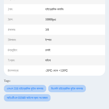
2নাম:
হাইড্রোলিক কাপলিং
3চাপ:
10000psi
4আকার:
3/8
5উপাদান:
ইস্পাত
6প্রযুক্তি:
ঢালাই
7থ্রেড:
মহিলা
8তাপমাত্রা:
-20℃ থেকে +120℃
Tags:
এসএস 316 হাইড্রোলিক কুইক কাপলার
বিএসপি হাইড্রোলিক কুইক কাপলার
আইএটিএফ 01949 আইসো দ্রুত সংযোজক