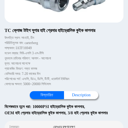
TC ক্লোজ টাইপ সুপার হাই প্রেসার হাইড্রোলিক কুইক কাপলার
উৎপত্তি স্থল: সাংহাই, চীন
পরিচিতিমুলক নাম: carterberg
সাক্ষ্যদান: IATF16949
মডেল নম্বার: সিবি-এসপি 3 এস-টিসি
ন্যূনতম চাহিদার পরিমাণ: আলাপ - আলোচনা
মূল্য: আলোচনা সাপেক্ষে
প্যাকেজিং বিবরণ: শক্ত কাগজ
ডেলিভারি সময়: 7-20 কাজের দিন
পরিশোধের শর্ত: এল/সি, ডি/এ, ডি/পি, টি/টি, ওয়েস্টার্ন ইউনিয়ন
যোগানের ক্ষমতা: 5000~20000 পিসি/মাস
বিস্তারিত
Description
বিশেষভাবে তুলে ধরা:
10000PSI হাইড্রোলিক কুইক কাপলার
,
OEM হাই প্রেসার হাইড্রোলিক কুইক কাপলার
,
3/8 হাই প্রেসার কুইক কাপলার
1ব্যবহৃত:
রেলওয়ে রক্ষণাবেক্ষণ