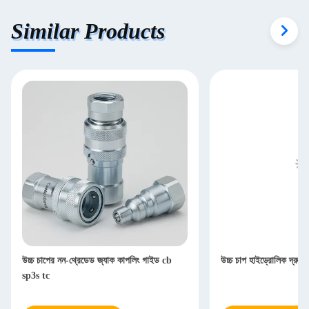
Similar Products
উচ্চ চাপের নন-থ্রেডেড জ্যাক কাপলিং গাইড cb
উচ্চ চাপ হাইড্রোলিক দ্রু
sp3s tc