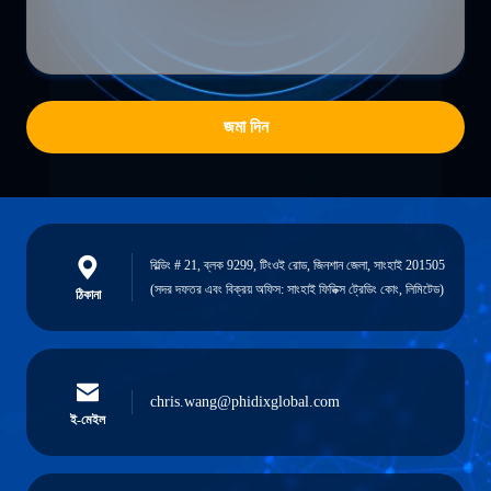
জমা দিন
বিল্ডিং # 21, ব্লক 9299, টিংওই রোড, জিনশান জেলা, সাংহাই 201505
(সদর দফতর এবং বিক্রয় অফিস: সাংহাই ফিডিক্স ট্রেডিং কোং, লিমিটেড)
ঠিকানা
chris.wang@phidixglobal.com
ই-মেইল