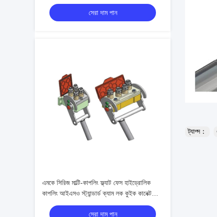
লকিং
সেরা দাম পান
ট্যাগ্স：
এমকে সিরিজ মাল্টি-কাপলিং ফ্ল্যাট ফেস হাইড্রোলিক
কাপলিং আইএসও স্ট্যান্ডার্ড ক্যাম লক কুইক কানেক্ট
সিস্টেম
সেরা দাম পান