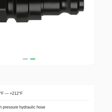
2°F — +212°F
h pressure hydraulic hose