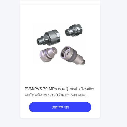
PVM/PVS 70 MPa থ্রেড-টু-কানেক্ট হাইড্রোলিক
কাপলিং আইএসও ১৪৫৪0 উচ্চ চাপ কোণ ভালভ
সংযোগকারী
সেরা দাম পান