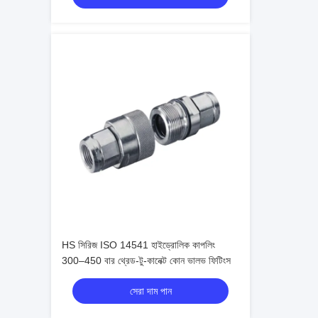
HS সিরিজ ISO 14541 হাইড্রোলিক কাপলিং
300–450 বার থ্রেড-টু-কানেক্ট কোন ভালভ ফিটিংস
সেরা দাম পান