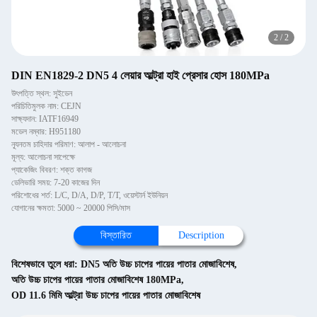
1
/
2
DIN EN1829-2 DN5 4 লেয়ার আল্ট্রা হাই প্রেসার হোস 180MPa
উৎপত্তি স্থল: সুইডেন
পরিচিতিমুলক নাম: CEJN
সাক্ষ্যদান: IATF16949
মডেল নম্বার: H951180
ন্যূনতম চাহিদার পরিমাণ: আলাপ - আলোচনা
মূল্য: আলোচনা সাপেক্ষে
প্যাকেজিং বিবরণ: শক্ত কাগজ
ডেলিভারি সময়: 7-20 কাজের দিন
পরিশোধের শর্ত: L/C, D/A, D/P, T/T, ওয়েস্টার্ন ইউনিয়ন
যোগানের ক্ষমতা: 5000 ~ 20000 পিসি/মাস
বিস্তারিত
Description
বিশেষভাবে তুলে ধরা:
DN5 অতি উচ্চ চাপের পায়ের পাতার মোজাবিশেষ
,
অতি উচ্চ চাপের পায়ের পাতার মোজাবিশেষ 180MPa
,
OD 11.6 মিমি আল্ট্রা উচ্চ চাপের পায়ের পাতার মোজাবিশেষ