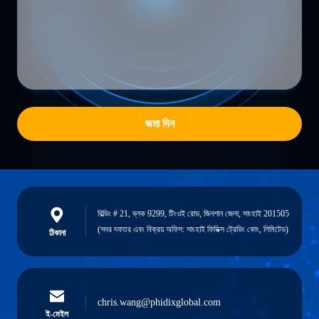
জমা দিন
বিল্ডিং # 21, ব্লক 9299, টিংওই রোড, জিনশান জেলা, সাংহাই 201505
(সদর দফতর এবং বিক্রয় অফিস: সাংহাই ফিডিক্স ট্রেডিং কোং, লিমিটেড)
ঠিকানা
chris.wang@phidixglobal.com
ই-মেইল