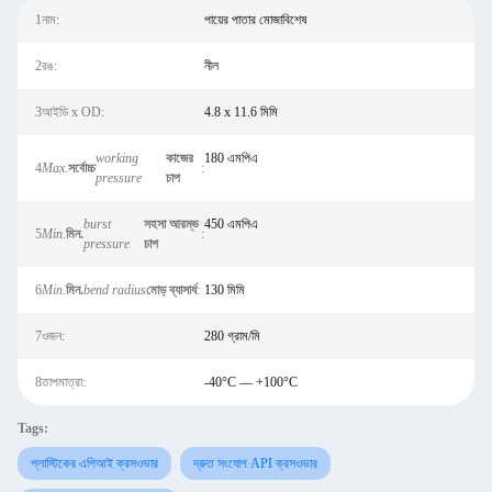
1নাম:
পায়ের পাতার মোজাবিশেষ
2রঙ:
নীল
3আইডি x OD:
4.8 x 11.6 মিমি
working
কাজের
180 এমপিএ
4
Max.
সর্বোচ্চ
:
pressure
চাপ
burst
সহসা আরম্ভ
450 এমপিএ
5
Min.
মিন.
:
pressure
চাপ
6
Min.
মিন.
bend radius
মোড় ব্যাসার্ধ
:
130 মিমি
7ওজন:
280 গ্রাম/মি
8তাপমাত্রা:
-40°C — +100°C
Tags:
প্লাস্টিকের এপিআই ক্রসওভার
দ্রুত সংযোগ API ক্রসওভার