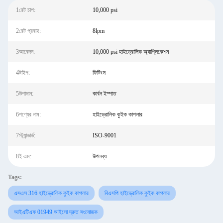
1রেট চাপ:
10,000 psi
2রেট প্রবাহ:
8lpm
3আবেদন:
10,000 psi হাইড্রোলিক অ্যাপ্লিকেশন
4টাইপ:
ফিটিংস
5উপাদান:
কার্বন ইস্পাত
6পণ্যের নাম:
হাইড্রোলিক কুইক কাপলার
7স্ট্যান্ডার্ড:
ISO-9001
8ই এম:
উপলব্ধ
Tags:
এসএস 316 হাইড্রোলিক কুইক কাপলার
বিএসপি হাইড্রোলিক কুইক কাপলার
আইএটিএফ 01949 আইসো দ্রুত সংযোজক