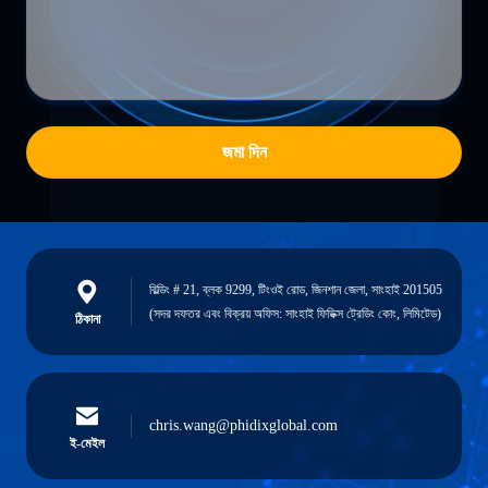
জমা দিন
বিল্ডিং # 21, ব্লক 9299, টিংওই রোড, জিনশান জেলা, সাংহাই 201505
(সদর দফতর এবং বিক্রয় অফিস: সাংহাই ফিডিক্স ট্রেডিং কোং, লিমিটেড)
ঠিকানা
chris.wang@phidixglobal.com
ই-মেইল