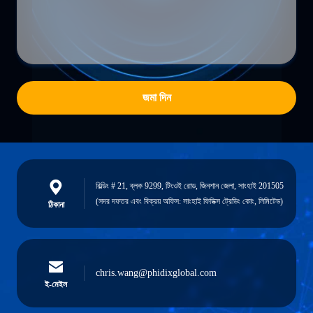
জমা দিন
বিল্ডিং # 21, ব্লক 9299, টিংওই রোড, জিনশান জেলা, সাংহাই 201505
(সদর দফতর এবং বিক্রয় অফিস: সাংহাই ফিডিক্স ট্রেডিং কোং, লিমিটেড)
ঠিকানা
chris.wang@phidixglobal.com
ই-মেইল