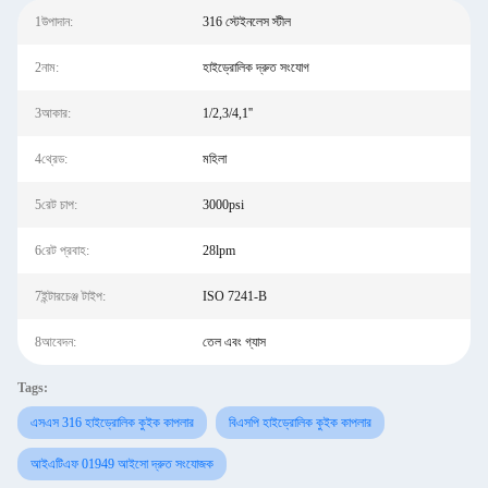
1উপাদান:
316 স্টেইনলেস স্টীল
2নাম:
হাইড্রোলিক দ্রুত সংযোগ
3আকার:
1/2,3/4,1''
4থ্রেড:
মহিলা
5রেট চাপ:
3000psi
6রেট প্রবাহ:
28lpm
7ইন্টারচেঞ্জ টাইপ:
ISO 7241-B
8আবেদন:
তেল এবং গ্যাস
Tags:
এসএস 316 হাইড্রোলিক কুইক কাপলার
বিএসপি হাইড্রোলিক কুইক কাপলার
আইএটিএফ 01949 আইসো দ্রুত সংযোজক