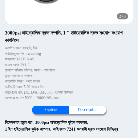
2
/
3
3000psi হাইড্রোলিক দ্রুত দম্পতি, 1 '' হাইড্রোলিক দ্রুত সংযোগ সংযোগ
কাপলিংস
উৎপত্তি স্থল: সাংহাই, চীন
পরিচিতিমুলক নাম: carterberg
সাক্ষ্যদান: IATF16949
মডেল নম্বার: সিবি -1
ন্যূনতম চাহিদার পরিমাণ: আলাপ - আলোচনা
মূল্য: আলোচনা সাপেক্ষে
প্যাকেজিং বিবরণ: শক্ত কাগজ
ডেলিভারি সময়: 7-20 কাজের দিন
পরিশোধের শর্ত: L/C, D/A, D/P, T/T, ওয়েস্টার্ন ইউনিয়ন
যোগানের ক্ষমতা: 5000 ~ 20000 পিসি / মাস
বিস্তারিত
Description
বিশেষভাবে তুলে ধরা:
3000psi হাইড্রোলিক কুইক কাপলার
,
1 ইন হাইড্রোলিক কুইক কাপলার
,
আইএসও 7241 জলবাহী দ্রুত সংযোগ বিচ্ছিন্ন