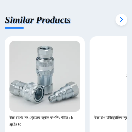
Similar Products
উচ্চ চাপের নন-থ্রেডেড জ্যাক কাপলিং গাইড cb
উচ্চ চাপ হাইড্রোলিক দ্রু
sp3s tc