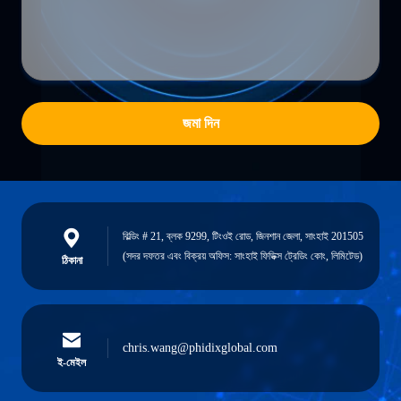
জমা দিন
বিল্ডিং # 21, ব্লক 9299, টিংওই রোড, জিনশান জেলা, সাংহাই 201505
(সদর দফতর এবং বিক্রয় অফিস: সাংহাই ফিডিক্স ট্রেডিং কোং, লিমিটেড)
ঠিকানা
chris.wang@phidixglobal.com
ই-মেইল