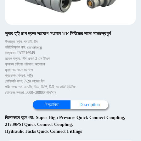
সুপার হাই চাপ দ্রুত সংযোগ সংযোগ TF সিরিজের সাথে সামঞ্জস্যপূর্ণ
উৎপত্তি স্থল: সাংহাই, চীন
পরিচিতিমুলক নাম: carterberg
সাক্ষ্যদান: IATF16949
মডেল নম্বার: সিবি-এসপি 2 এস-টিএফ
ন্যূনতম চাহিদার পরিমাণ: আলোচনা
মূল্য: আলোচনা সাপেক্ষে
প্যাকেজিং বিবরণ: কার্টুন
ডেলিভারি সময়: 7-20 কাজের দিন
পরিশোধের শর্ত: এল/সি, ডি/এ, ডি/পি, টি/টি, ওয়েস্টার্ন ইউনিয়ন
যোগানের ক্ষমতা: 5000~20000 পিসি/মাস
বিস্তারিত
Description
বিশেষভাবে তুলে ধরা:
Super High Pressure Quick Connect Coupling
,
21739PSI Quick Connect Coupling
,
Hydraulic Jacks Quick Connect Fittings