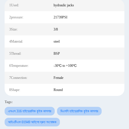
1Used:
hydraulic jacks
2pressure:
21739PSI
3Size:
3/8
4Material:
steel
5Thread:
BSP
6Temperature:
-30℃ to +100℃
7Connection:
Female
8Shape:
Round
Tags:
এসএস 316 হাইড্রোলিক কুইক কাপলার
বিএসপি হাইড্রোলিক কুইক কাপলার
আইএটিএফ 01949 আইসো দ্রুত সংযোজক